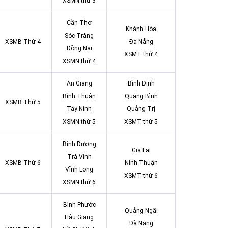
XSMN thứ 3
Cần Thơ
Khánh Hòa
Sóc Trăng
XSMB Thứ 4
Đà Nẵng
Đồng Nai
XSMT thứ 4
XSMN thứ 4
An Giang
Bình Định
Bình Thuận
Quảng Bình
XSMB Thứ 5
Tây Ninh
Quảng Trị
XSMN thứ 5
XSMT thứ 5
Bình Dương
Gia Lai
Trà Vinh
XSMB Thứ 6
Ninh Thuận
Vĩnh Long
XSMT thứ 6
XSMN thứ 6
Bình Phước
Quảng Ngãi
Hậu Giang
Đà Nẵng