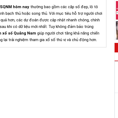
XSQNM hôm nay
thường bao gồm các cặp số đẹp, lô tô
ánh bạch thủ hoặc song thủ. Với mục tiêu hỗ trợ người chơi
 quả hơn, các dự đoán được cập nhật nhanh chóng, chính
 sau khi có dữ liệu mới nhất. Tuy không đảm bảo trúng
n xổ số Quảng Nam
giúp người chơi tăng khả năng chiến
 lại trải nghiệm tham gia xổ số thú vị và chủ động hơn.