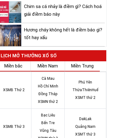
Chim sa cá nhảy là điềm gì? Cách hoá
giải điềm báo này
Hương cháy không hết là điềm báo gì?
tốt hay xấu
LỊCH MỞ THƯỞNG XỔ SỐ
Miền bắc
Miền Nam
Miền Trung
Cà Mau
Phú Yên
Hồ Chí Minh
XSMB Thứ 2
ThừaThiênHuế
Đồng Tháp
XSMT thứ 2
XSMN thứ 2
Bạc Liêu
DakLak
Bến Tre
XSMB Thứ 3
Quảng Nam
Vũng Tàu
XSMT thứ 3