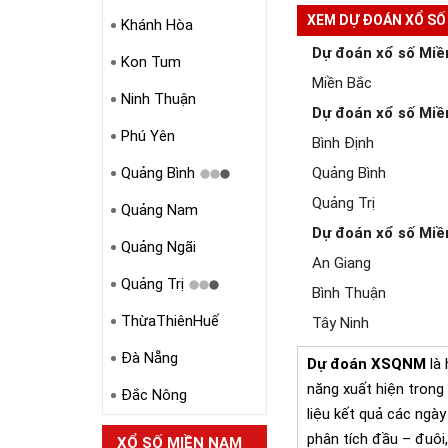
XEM DỰ ĐOÁN XỔ SỐ
Khánh Hòa
Dự đoán xổ số Miề
Kon Tum
Miền Bắc
Ninh Thuận
Dự đoán xổ số Miề
Phú Yên
Bình Định
Quảng Bình
Quảng Bình
Quảng Trị
Quảng Nam
Dự đoán xổ số Mi
Quảng Ngãi
An Giang
Quảng Trị
Bình Thuận
ThừaThiênHuế
Tây Ninh
Đà Nẵng
Dự đoán XSQNM
là
năng xuất hiện trong
Đắc Nông
liệu kết quả các ngày
phân tích đầu – đuôi,
XỔ SỐ MIỀN NAM