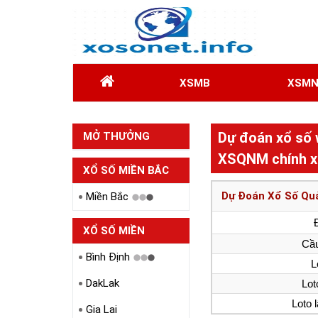
XSMB
XSM
Dự đoán xổ số
MỞ THƯỞNG
XSQNM chính x
HÔM QUA
XỔ SỐ MIỀN BẮC
Dự Đoán Xổ Số Q
Miền Bắc
XỔ SỐ MIỀN
Cầu
TRUNG
Bình Định
L
DakLak
Lot
Loto 
Gia Lai