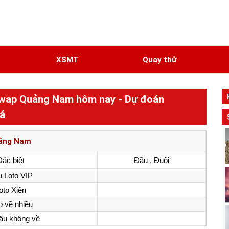
N
XSMT
Quay thử
 wap Quảng Nam hôm nay - Dự đoán
á
uảng Nam
Đặc biệt
Đầu
, Đuôi
 Loto VIP
oto Xiên
o về nhiều
lâu không về