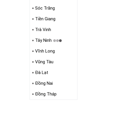
Sóc Trăng
Tiền Giang
Trà Vinh
Tây Ninh
Vĩnh Long
Vũng Tàu
Đà Lạt
Đồng Nai
Đồng Tháp