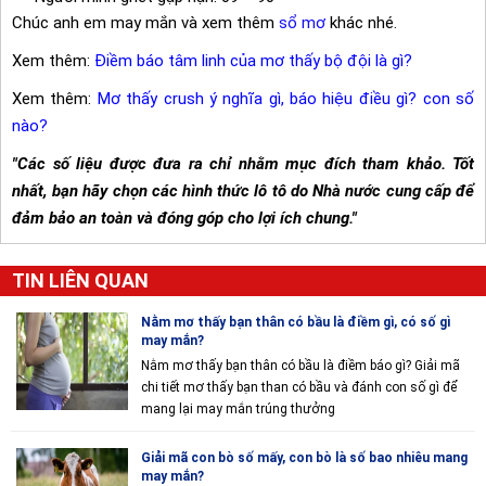
Chúc anh em may mắn và xem thêm
sổ mơ
khác nhé.
Xem thêm:
Điềm báo tâm linh của mơ thấy bộ đội là gì?
Xem thêm:
Mơ thấy crush ý nghĩa gì, báo hiệu điều gì? con số
nào?
"Các số liệu được đưa ra chỉ nhằm mục đích tham khảo. Tốt
nhất, bạn hãy chọn các hình thức lô tô do Nhà nước cung cấp để
đảm bảo an toàn và đóng góp cho lợi ích chung."
TIN LIÊN QUAN
Nằm mơ thấy bạn thân có bầu là điềm gì, có số gì
may mắn?
Nằm mơ thấy bạn thân có bầu là điềm báo gì? Giải mã
chi tiết mơ thấy bạn than có bầu và đánh con số gì để
mang lại may mắn trúng thưởng
Giải mã con bò số mấy, con bò là số bao nhiêu mang
may mắn?