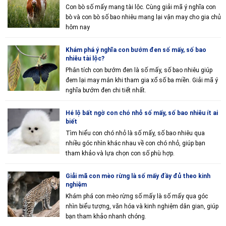
Con bò số mấy mang tài lộc. Cùng giải mã ý nghĩa con
bò và con bò số bao nhiêu mang lại vận may cho gia chủ
hôm nay
Khám phá ý nghĩa con bướm đen số mấy, số bao
nhiêu tài lộc?
Phân tích con bướm đen là số mấy, số bao nhiêu giúp
đem lại may mắn khi tham gia xổ số ba miền. Giải mã ý
nghĩa bướm đen chi tiết nhất.
Hé lộ bất ngờ con chó nhỏ số mấy, số bao nhiêu ít ai
biết
Tìm hiểu con chó nhỏ là số mấy, số bao nhiêu qua
nhiều góc nhìn khác nhau về con chó nhỏ, giúp bạn
tham khảo và lựa chọn con số phù hợp.
Giải mã con mèo rừng là số mấy đầy đủ theo kinh
nghiệm
Khám phá con mèo rừng số mấy là số mấy qua góc
nhìn biểu tượng, văn hóa và kinh nghiệm dân gian, giúp
bạn tham khảo nhanh chóng.