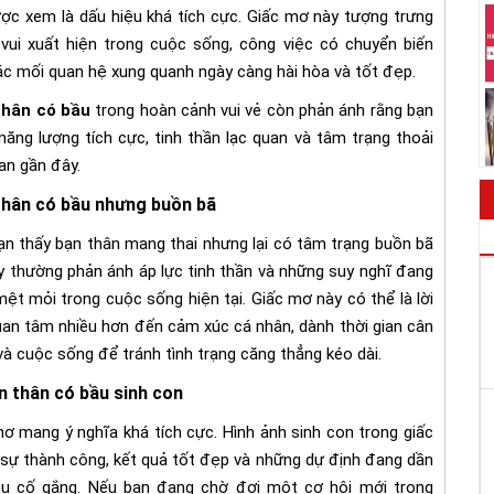
ợc xem là dấu hiệu khá tích cực. Giấc mơ này tượng trưng
 vui xuất hiện trong cuộc sống, công việc có chuyển biến
ác mối quan hệ xung quanh ngày càng hài hòa và tốt đẹp.
hân có bầu
trong hoàn cảnh vui vẻ còn phản ánh rằng bạn
ăng lượng tích cực, tinh thần lạc quan và tâm trạng thoải
an gần đây.
hân có bầu nhưng buồn bã
ạn thấy bạn thân mang thai nhưng lại có tâm trạng buồn bã
ày thường phản ánh áp lực tinh thần và những suy nghĩ đang
ệt mỏi trong cuộc sống hiện tại. Giấc mơ này có thể là lời
uan tâm nhiều hơn đến cảm xúc cá nhân, dành thời gian cân
và cuộc sống để tránh tình trạng căng thẳng kéo dài.
n thân có bầu sinh con
ơ mang ý nghĩa khá tích cực. Hình ảnh sinh con trong giấc
sự thành công, kết quả tốt đẹp và những dự định đang dần
ều cố gắng. Nếu bạn đang chờ đợi một cơ hội mới trong