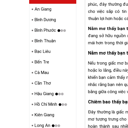
phúc, đây thường đư
An Giang
cho việc sắp có tin
thuận lợi hơn hoặc c
Bình Dương
Nằm mơ thấy bạn t
Bình Phước
đang sở hữu nguồn n
Bình Thuận
mái hơn trong thời gi
Bạc Liêu
Nằm mơ thấy bạn t
Bến Tre
Nếu trong giấc mơ b
hoặc lo lắng, điều n
Cà Mau
khiến bạn cảm thấy m
Cần Thơ
nhắc rằng bạn nên q
bằng giữa công việc 
Hậu Giang
Chiêm bao thấy bạ
Hồ Chí Minh
Đây thường là giấc m
Kiên Giang
mơ tượng trưng cho 
Long An
hoàn thành sau nhi