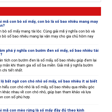
ải mã con bò số mấy, con bò là số bao nhiêu mang may
n?
 bò số mấy mang tài lộc. Cùng giải mã ý nghĩa con bò và
n bò số bao nhiêu mang lại vận may cho gia chủ hôm nay
ám phá ý nghĩa con bướm đen số mấy, số bao nhiêu tài
c?
n tích con bướm đen là số mấy, số bao nhiêu giúp đem lại
y mắn khi tham gia xổ số ba miền. Giải mã ý nghĩa bướm
 chi tiết nhất.
 lộ bất ngờ con chó nhỏ số mấy, số bao nhiêu ít ai biết
 hiểu con chó nhỏ là số mấy, số bao nhiêu qua nhiều góc
n khác nhau về con chó nhỏ, giúp bạn tham khảo và lựa
ọn con số phù hợp.
ải mã con mèo rừng là số mấy đầy đủ theo kinh