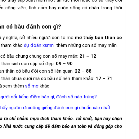
ến công việc, tình cảm hay cuộc sống cá nhân trong thời
ân có bầu đánh con gì?
ã ý nghĩa, rất nhiều người còn tò mò
mơ thấy bạn thân có
 tham khảo
dự đoán xsmn
thêm những con số may mắn.
 có bầu chung chung con số may mắn:
21 – 12
thân sinh con cặp số đẹp:
09 – 90
n thân có bầu đôi con số liên quan:
22 – 88
 thân chưa cưới mà có bầu số nên tham khảo:
17 – 71
và xem thêm
sổ mơ
khác
gười nổi tiếng điềm báo gì, đánh số nào trúng?
hấy người rơi xuống giếng đánh con gì chuẩn xác nhất
ưa ra chỉ nhằm mục đích tham khảo. Tốt nhất, bạn hãy chọn
 do Nhà nước cung cấp để đảm bảo an toàn và đóng góp cho