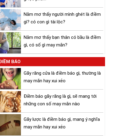
Nằm mơ thấy người mình ghét là điềm
gì? có con gì tài lộc?
Nằm mơ thấy bạn thân có bầu là điềm
gì, có số gì may mắn?
ĐIỀM BÁO
Gãy răng cửa là điềm báo gì, thường là
may mắn hay xui xẻo
Điềm báo gãy răng là gì, sẽ mang tới
những con số may mắn nào
Gãy lược là điềm báo gì, mang ý nghĩa
may mắn hay xui xẻo