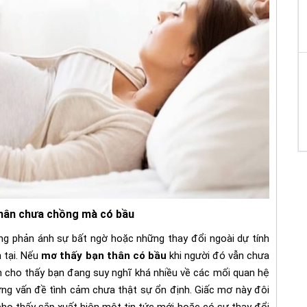
hân chưa chồng mà có bầu
ng phản ánh sự bất ngờ hoặc những thay đổi ngoài dự tính
 tại. Nếu
mơ thấy bạn thân có bầu
khi người đó vẫn chưa
n cho thấy bạn đang suy nghĩ khá nhiều về các mối quan hệ
ng vấn đề tình cảm chưa thật sự ổn định. Giấc mơ này đôi
 cho thấy sắp xuất hiện một tin tức mới hoặc có sự thay đổi