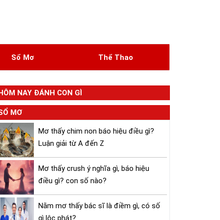
Sổ Mơ
Thể Thao
HÔM NAY ĐÁNH CON GÌ
SỔ MƠ
Mơ thấy chim non báo hiệu điều gì?
Luận giải từ A đến Z
Mơ thấy crush ý nghĩa gì, báo hiệu
điều gì? con số nào?
Nằm mơ thấy bác sĩ là điềm gì, có số
gì lộc phát?