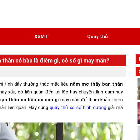
N
XSMT
Quay thử
thân có bầu là điềm gì, có số gì may mắn?
hi tỉnh dậy thường thắc mắc liệu
nằm mơ thấy bạn thân
hay xấu, có liên quan đến tài lộc hay chuyện tình cảm hay
bạn thân có bầu có con gì
may mắn để tham khảo thêm
ắn liên quan. Hãy cùng
quay thử xổ số bình dương
giải mã