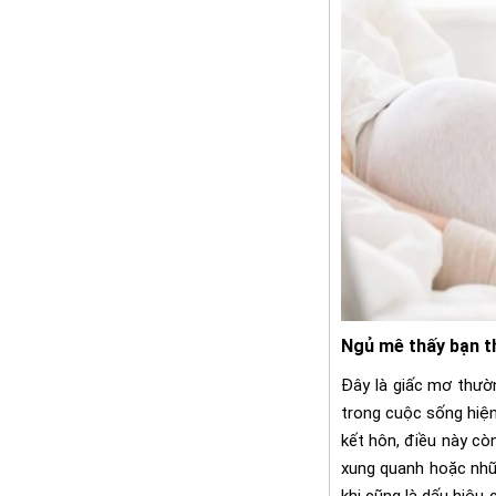
Ngủ mê thấy bạn t
Đây là giấc mơ thườ
trong cuộc sống hiện
kết hôn, điều này cò
xung quanh hoặc nhữ
khi cũng là dấu hiệu