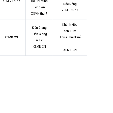
XSMB Thứ 7
Hồ Chí Minh
Đắc Nông
Long An
XSMT thứ 7
XSMN thứ 7
Khánh Hòa
Kiên Giang
Kon Tum
Tiền Giang
XSMB CN
ThừaThiênHuế
Đà Lạt
XSMN CN
XSMT CN