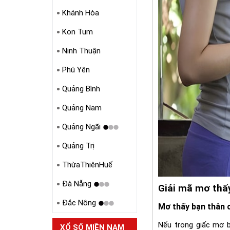
Khánh Hòa
Kon Tum
Ninh Thuận
Phú Yên
Quảng Bình
Quảng Nam
Quảng Ngãi
Quảng Trị
ThừaThiênHuế
Đà Nẵng
Giải mã mơ thấy
Đắc Nông
Mơ thấy bạn thân c
Nếu trong giấc mơ b
XỔ SỐ MIỀN NAM