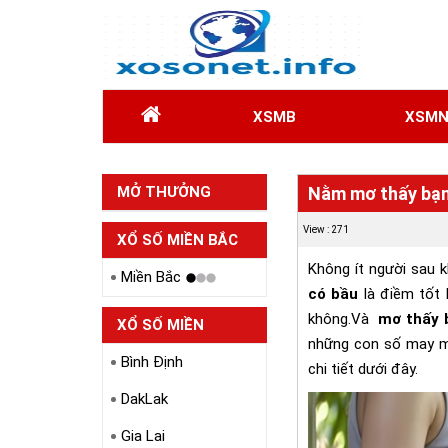
XSMB
XSM
MỞ THƯỞNG
Nằm mơ thấy bạn 
HÔM QUA
View : 271
XỔ SỐ MIỀN BẮC
Không ít người sau k
Miền Bắc
có bầu
là điềm tốt 
không.Và
mơ thấy 
XỔ SỐ MIỀN
những con số may m
TRUNG
Bình Định
chi tiết dưới đây.
DakLak
Gia Lai