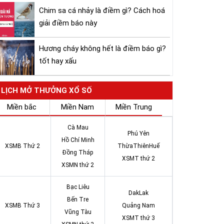
Chim sa cá nhảy là điềm gì? Cách hoá
giải điềm báo này
Hương cháy không hết là điềm báo gì?
tốt hay xấu
LỊCH MỞ THƯỞNG XỔ SỐ
Miền bắc
Miền Nam
Miền Trung
Cà Mau
Phú Yên
Hồ Chí Minh
XSMB Thứ 2
ThừaThiênHuế
Đồng Tháp
XSMT thứ 2
XSMN thứ 2
Bạc Liêu
DakLak
Bến Tre
XSMB Thứ 3
Quảng Nam
Vũng Tàu
XSMT thứ 3