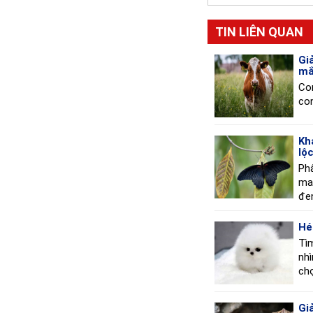
TIN LIÊN QUAN
Gi
mắ
Con
co
Kh
lộ
Phâ
ma
đen
Hé
Tìm
nhì
ch
Gi