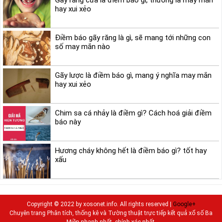
Gãy răng cửa là điềm báo gì, thường là may mắn
hay xui xẻo
Điềm báo gãy răng là gì, sẽ mang tới những con
số may mắn nào
Gãy lược là điềm báo gì, mang ý nghĩa may mắn
hay xui xẻo
Chim sa cá nhảy là điềm gì? Cách hoá giải điềm
báo này
Hương cháy không hết là điềm báo gì? tốt hay
xấu
Copyright © 2022 by xosonet.info. All rights reserved |
Google+
Chuyên trang Phân tích, thống kê và Tường thuật trực tiếp kết quả xổ số Ba