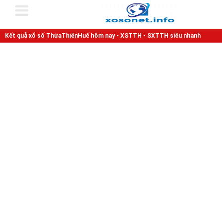
Kết quả xổ số ThừaThiênHuế hôm nay - XSTTH - SXTTH siêu nhanh