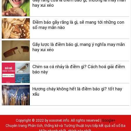
Gãy răng cửa là điềm báo gì, thường là may mắn
hay xui xẻo
Điềm báo gãy răng là gì, sẽ mang tới những con
số may mắn nào
Gãy lược là điềm báo gì, mang ý nghĩa may mắn
hay xui xẻo
Chim sa cá nhảy là điềm gì? Cách hoá giải điềm
báo này
Hương cháy không hết là điềm báo gì? tốt hay
xấu
Copyright © 2022 by xosonet.info. All rights reserved |
Google+
Chuyên trang Phân tích, thống kê và Tường thuật trực tiếp kết quả xổ số Ba