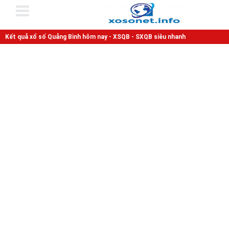
Kết quả xổ số Quảng Bình hôm nay - XSQB - SXQB siêu nhanh