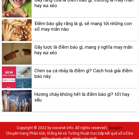
Gãy răng cửa là điềm báo gì, thường là may mắn
hay xui xẻo
Điềm báo gãy răng là gì, sẽ mang tới những con
số may mắn nào
Gãy lược là điềm báo gì, mang ý nghĩa may mắn
hay xui xẻo
Chim sa cá nhảy là điềm gì? Cách hoá giải điềm
báo này
Hương cháy không hết là điềm báo gì? tốt hay
xấu
Copyright © 2022 by xosonet.info. All rights reserved |
Google+
Chuyên trang Phân tích, thống kê và Tường thuật trực tiếp kết quả xổ số Ba