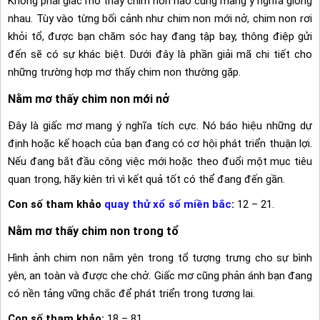
Không phải giấc mơ thấy chim non nào cũng mang ý nghĩa giống
nhau. Tùy vào từng bối cảnh như chim non mới nở, chim non rơi
khỏi tổ, được bạn chăm sóc hay đang tập bay, thông điệp gửi
đến sẽ có sự khác biệt. Dưới đây là phần giải mã chi tiết cho
những trường hợp mơ thấy chim non thường gặp.
Nằm mơ thấy chim non mới nở
Đây là giấc mơ mang ý nghĩa tích cực. Nó báo hiệu những dự
định hoặc kế hoạch của bạn đang có cơ hội phát triển thuận lợi.
Nếu đang bắt đầu công việc mới hoặc theo đuổi một mục tiêu
quan trọng, hãy kiên trì vì kết quả tốt có thể đang đến gần.
Con số tham khảo
quay thử xổ số miền bắc
:
12 – 21.
Nằm mơ thấy chim non trong tổ
Hình ảnh chim non nằm yên trong tổ tượng trưng cho sự bình
yên, an toàn và được che chở. Giấc mơ cũng phản ánh bạn đang
có nền tảng vững chắc để phát triển trong tương lai.
Con số tham khảo:
18 – 81.