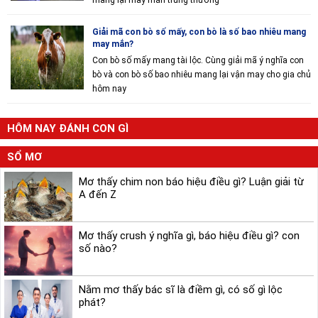
mang lại may mắn trúng thưởng
Giải mã con bò số mấy, con bò là số bao nhiêu mang
may mắn?
Con bò số mấy mang tài lộc. Cùng giải mã ý nghĩa con
bò và con bò số bao nhiêu mang lại vận may cho gia chủ
hôm nay
HÔM NAY ĐÁNH CON GÌ
SỔ MƠ
Mơ thấy chim non báo hiệu điều gì? Luận giải từ
A đến Z
Mơ thấy crush ý nghĩa gì, báo hiệu điều gì? con
số nào?
Nằm mơ thấy bác sĩ là điềm gì, có số gì lộc
phát?