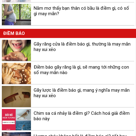
Nằm mơ thấy bạn thân có bầu là điềm gì, có số
gì may mắn?
ĐIỀM BÁO
Gãy răng cửa là điềm báo gì, thường là may mắn
hay xui xẻo
Điềm báo gãy răng là gì, sẽ mang tới những con
số may mắn nào
Gãy lược là điềm báo gì, mang ý nghĩa may mắn
hay xui xẻo
Chim sa cá nhảy là điềm gì? Cách hoá giải điềm
báo này