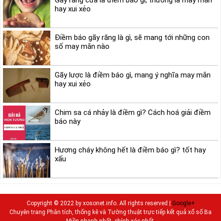
Gãy răng cửa là điềm báo gì, thường là may mắn
hay xui xẻo
Điềm báo gãy răng là gì, sẽ mang tới những con
số may mắn nào
Gãy lược là điềm báo gì, mang ý nghĩa may mắn
hay xui xẻo
Chim sa cá nhảy là điềm gì? Cách hoá giải điềm
báo này
Hương cháy không hết là điềm báo gì? tốt hay
xấu
Copyright © 2022 by xosonet.info. All rights reserved |
Google+
Chuyên trang Phân tích, thống kê và Tường thuật trực tiếp kết quả xổ số Ba