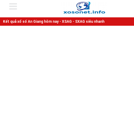
Kết quả xổ số An Giang hôm nay - XSAG - SXAG siêu nhanh