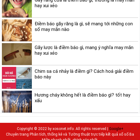
Gãy răng cửa là điềm báo gì, thường là may mắn
hay xui xẻo
Điềm báo gãy răng là gì, sẽ mang tới những con
số may mắn nào
Gãy lược là điềm báo gì, mang ý nghĩa may mắn
hay xui xẻo
Chim sa cá nhảy là điềm gì? Cách hoá giải điềm
báo này
Hương cháy không hết là điềm báo gì? tốt hay
xấu
Copyright © 2022 by xosonet.info. All rights reserved |
Google+
Chuyên trang Phân tích, thống kê và Tường thuật trực tiếp kết quả xổ số Ba