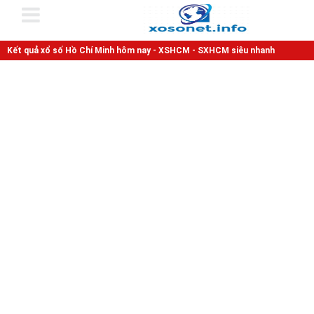
Kết quả xổ số Hồ Chí Minh hôm nay - XSHCM - SXHCM siêu nhanh