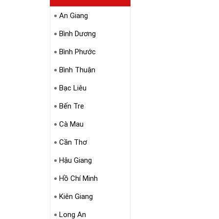
An Giang
Bình Dương
Bình Phước
Bình Thuận
Bạc Liêu
Bến Tre
Cà Mau
Cần Thơ
Hậu Giang
Hồ Chí Minh
Kiên Giang
Long An