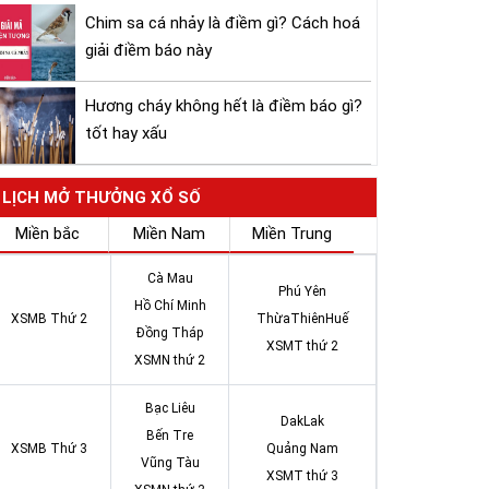
Chim sa cá nhảy là điềm gì? Cách hoá
giải điềm báo này
Hương cháy không hết là điềm báo gì?
tốt hay xấu
LỊCH MỞ THƯỞNG XỔ SỐ
Miền bắc
Miền Nam
Miền Trung
Cà Mau
Phú Yên
Hồ Chí Minh
XSMB Thứ 2
ThừaThiênHuế
Đồng Tháp
XSMT thứ 2
XSMN thứ 2
Bạc Liêu
DakLak
Bến Tre
XSMB Thứ 3
Quảng Nam
Vũng Tàu
XSMT thứ 3