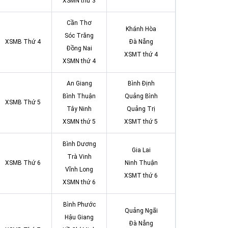
XSMN thứ 3
Cần Thơ
Khánh Hòa
Sóc Trăng
XSMB Thứ 4
Đà Nẵng
Đồng Nai
XSMT thứ 4
XSMN thứ 4
An Giang
Bình Định
Bình Thuận
Quảng Bình
XSMB Thứ 5
Tây Ninh
Quảng Trị
XSMN thứ 5
XSMT thứ 5
Bình Dương
Gia Lai
Trà Vinh
XSMB Thứ 6
Ninh Thuận
Vĩnh Long
XSMT thứ 6
XSMN thứ 6
Bình Phước
Quảng Ngãi
Hậu Giang
Đà Nẵng