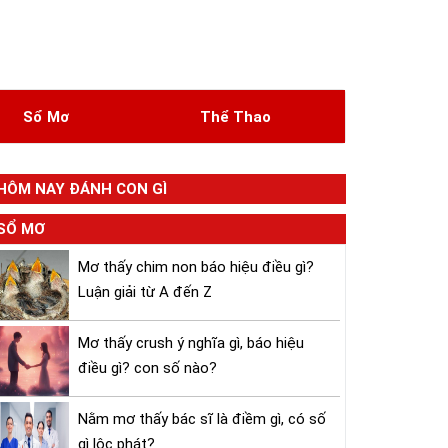
Sổ Mơ
Thể Thao
HÔM NAY ĐÁNH CON GÌ
SỔ MƠ
Mơ thấy chim non báo hiệu điều gì?
Luận giải từ A đến Z
Mơ thấy crush ý nghĩa gì, báo hiệu
điều gì? con số nào?
Nằm mơ thấy bác sĩ là điềm gì, có số
gì lộc phát?