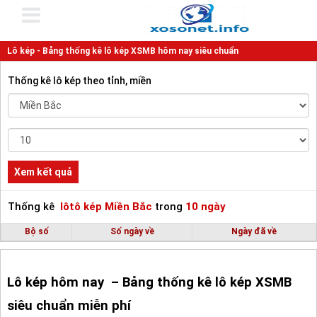
Lô kép - Bảng thống kê lô kép XSMB hôm nay siêu chuẩn
Thống kê lô kép theo tỉnh, miền
Xem kết quả
Thống kê
lôtô kép
Miền Bắc
trong
10 ngày
Bộ số
Số ngày về
Ngày đã về
Lô kép hôm nay – Bảng thống kê lô kép XSMB
siêu chuẩn miễn phí