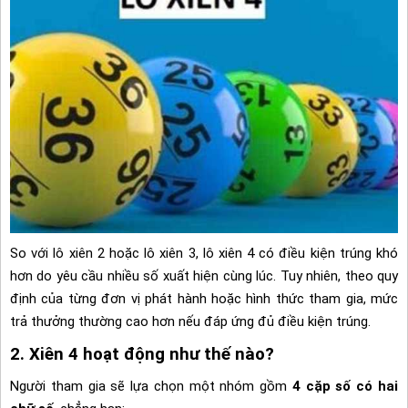
So với lô xiên 2 hoặc lô xiên 3, lô xiên 4 có điều kiện trúng khó
hơn do yêu cầu nhiều số xuất hiện cùng lúc. Tuy nhiên, theo quy
định của từng đơn vị phát hành hoặc hình thức tham gia, mức
trả thưởng thường cao hơn nếu đáp ứng đủ điều kiện trúng.
2. Xiên 4 hoạt động như thế nào?
Người tham gia sẽ lựa chọn một nhóm gồm
4 cặp số có hai