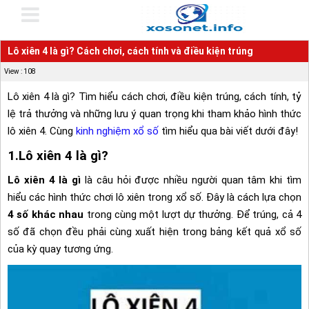
Lô xiên 4 là gì? Cách chơi, cách tính và điều kiện trúng
View : 108
Lô xiên 4 là gì? Tìm hiểu cách chơi, điều kiện trúng, cách tính, tỷ
lệ trả thưởng và những lưu ý quan trọng khi tham khảo hình thức
lô xiên 4. Cùng
kinh nghiệm xổ số
tìm hiểu qua bài viết dưới đây!
1.Lô xiên 4 là gì?
Lô xiên 4 là gì
là câu hỏi được nhiều người quan tâm khi tìm
hiểu các hình thức chơi lô xiên trong xổ số. Đây là cách lựa chọn
4 số khác nhau
trong cùng một lượt dự thưởng. Để trúng, cả 4
số đã chọn đều phải cùng xuất hiện trong bảng kết quả xổ số
của kỳ quay tương ứng.