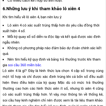
Có nhiều cách kết hợp số linh hoạt.
6.Những lưu ý khi tham khảo lô xiên 4
Khi tìm hiểu về lô xiên 4, bạn nên lưu ý:
Lô xiên 4 có xác suất trúng thấp hơn do yêu cầu đồng thời
xuất hiện 4 số.
Mỗi kỳ quay xổ số diễn ra độc lập và kết quả được xác định
ngẫu nhiên.
Không có phương pháp nào đảm bảo dự đoán chính xác kết
quả.
Nên tìm hiểu kỹ quy định và bảng trả thưởng trước khi tham
gia
soi cầu 360 miền bắc
.
Lô xiên 4 là gì? Đây là hình thức lựa chọn 4 cặp số trong cùng
một tổ hợp và chỉ được xác định trúng khi cả bốn số đều xuất
hiện theo điều kiện của kỳ quay. Mặc dù có mức trả thưởng
thường cao hơn các hình thức xiên ít số, nhưng lô xiên 4 cũng
có xác suất trúng thấp hơn. Vì vậy, mọi thông tin về thống kê,
soi cầu hay kinh nghiệm chỉ nên được xem là tài liệu tham khảo.