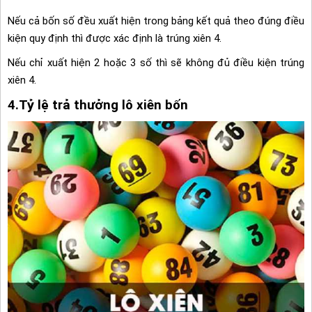
Nếu cả bốn số đều xuất hiện trong bảng kết quả theo đúng điều
kiện quy định thì được xác định là trúng xiên 4.
Nếu chỉ xuất hiện 2 hoặc 3 số thì sẽ không đủ điều kiện trúng
xiên 4.
4.Tỷ lệ trả thưởng lô xiên bốn