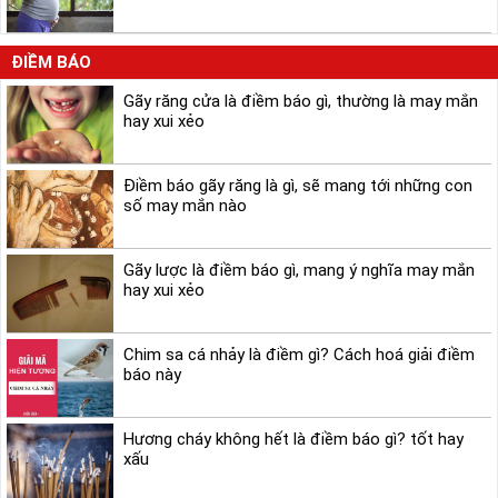
ĐIỀM BÁO
Gãy răng cửa là điềm báo gì, thường là may mắn
hay xui xẻo
Điềm báo gãy răng là gì, sẽ mang tới những con
số may mắn nào
Gãy lược là điềm báo gì, mang ý nghĩa may mắn
hay xui xẻo
Chim sa cá nhảy là điềm gì? Cách hoá giải điềm
báo này
Hương cháy không hết là điềm báo gì? tốt hay
xấu