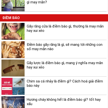
gì may mắn?
ĐIỀM BÁO
Gãy răng cửa là điềm báo gì, thường là may mắn
hay xui xẻo
Điềm báo gãy răng là gì, sẽ mang tới những con
số may mắn nào
Gãy lược là điềm báo gì, mang ý nghĩa may mắn
hay xui xẻo
Chim sa cá nhảy là điềm gì? Cách hoá giải điềm
báo này
Hương cháy không hết là điềm báo gì? tốt hay
xấu