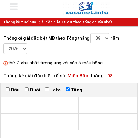
Thống kê 2 số cuối giải đặc biệt XSMB theo tổng chuẩn nhất
Thống kê giải đặc biệt MB theo Tổng tháng
năm
thứ 7, chủ nhật tương ứng với các ô màu hồng
Thống kê giải đặc biệt xổ số
Miền Bắc
tháng
08
Đầu
Đuôi
Loto
Tổng