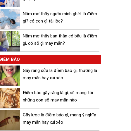
Nằm mơ thấy người mình ghét là điềm
gì? có con gì tài lộc?
Nằm mơ thấy bạn thân có bầu là điềm
gì, có số gì may mắn?
ĐIỀM BÁO
Gãy răng cửa là điềm báo gì, thường là
may mắn hay xui xẻo
Điềm báo gãy răng là gì, sẽ mang tới
những con số may mắn nào
Gãy lược là điềm báo gì, mang ý nghĩa
may mắn hay xui xẻo