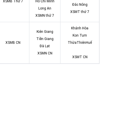
XSMB Thứ 7
Hồ Chí Minh
Đắc Nông
Long An
XSMT thứ 7
XSMN thứ 7
Khánh Hòa
Kiên Giang
Kon Tum
Tiền Giang
XSMB CN
ThừaThiênHuế
Đà Lạt
XSMN CN
XSMT CN