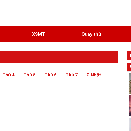
N
XSMT
Quay thử
Thứ 4
Thứ 5
Thứ 6
Thứ 7
C.Nhật