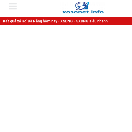
Kết quả xổ số Đà Nẵng hôm nay - XSDNG - SXDNG siêu nhanh