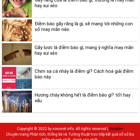
Gãy răng cửa là điềm báo gì, thường là may mắn
hay xui xẻo
Điềm báo gãy răng là gì, sẽ mang tới những con
số may mắn nào
Gãy lược là điềm báo gì, mang ý nghĩa may mắn
hay xui xẻo
Chim sa cá nhảy là điềm gì? Cách hoá giải điềm
báo này
Hương cháy không hết là điềm báo gì? tốt hay
xấu
Copyright © 2022 by xosonet.info. All rights reserved |
Google+
Chuyên trang Phân tích, thống kê và Tường thuật trực tiếp kết quả xổ số Ba