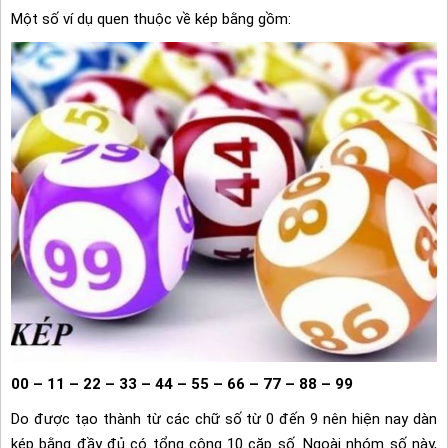
Một số ví dụ quen thuộc về kép bằng gồm:
00 – 11 – 22 – 33 – 44 – 55 – 66 – 77 – 88 – 99
Do được tạo thành từ các chữ số từ 0 đến 9 nên hiện nay dàn
kép bằng đầy đủ có tổng cộng 10 cặp số. Ngoài nhóm số này,