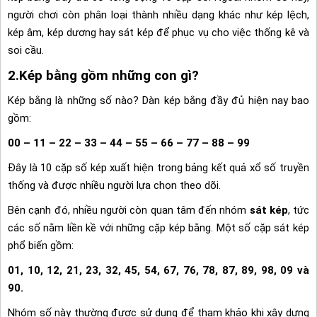
người chơi còn phân loại thành nhiều dạng khác như kép lệch,
kép âm, kép dương hay sát kép để phục vụ cho việc thống kê và
soi cầu.
2.Kép bằng gồm những con gì?
Kép bằng là những số nào? Dàn kép bằng đầy đủ hiện nay bao
gồm:
00 – 11 – 22 – 33 – 44 – 55 – 66 – 77 – 88 – 99
Đây là 10 cặp số kép xuất hiện trong bảng kết quả xổ số truyền
thống và được nhiều người lựa chọn theo dõi.
Bên cạnh đó, nhiều người còn quan tâm đến nhóm
sát kép
, tức
các số nằm liền kề với những cặp kép bằng. Một số cặp sát kép
phổ biến gồm:
01, 10, 12, 21, 23, 32, 45, 54, 67, 76, 78, 87, 89, 98, 09 và
90.
Nhóm số này thường được sử dụng để tham khảo khi xây dựng