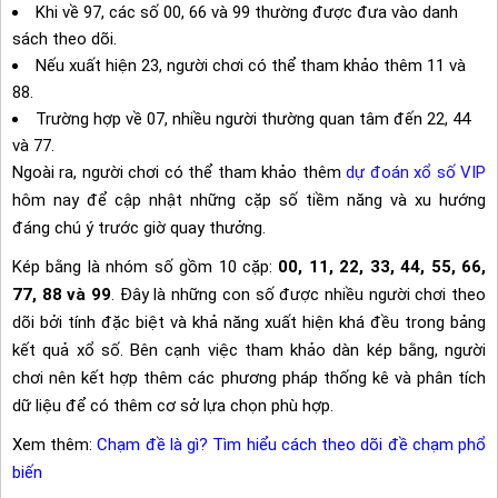
Khi về 97, các số 00, 66 và 99 thường được đưa vào danh
sách theo dõi.
Nếu xuất hiện 23, người chơi có thể tham khảo thêm 11 và
88.
Trường hợp về 07, nhiều người thường quan tâm đến 22, 44
và 77.
Ngoài ra, người chơi có thể tham khảo thêm
dự đoán xổ số VIP
hôm nay để cập nhật những cặp số tiềm năng và xu hướng
đáng chú ý trước giờ quay thưởng.
Kép bằng là nhóm số gồm 10 cặp:
00, 11, 22, 33, 44, 55, 66,
77, 88 và 99
. Đây là những con số được nhiều người chơi theo
dõi bởi tính đặc biệt và khả năng xuất hiện khá đều trong bảng
kết quả xổ số. Bên cạnh việc tham khảo dàn kép bằng, người
chơi nên kết hợp thêm các phương pháp thống kê và phân tích
dữ liệu để có thêm cơ sở lựa chọn phù hợp.
Xem thêm:
Chạm đề là gì? Tìm hiểu cách theo dõi đề chạm phổ
biến