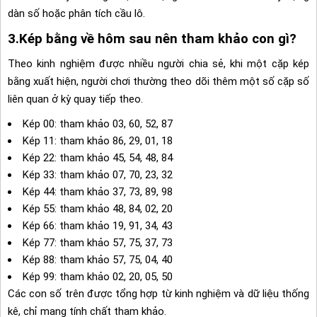
dàn số hoặc phân tích cầu lô.
3.Kép bằng về hôm sau nên tham khảo con gì?
Theo kinh nghiệm được nhiều người chia sẻ, khi một cặp kép
bằng xuất hiện, người chơi thường theo dõi thêm một số cặp số
liên quan ở kỳ quay tiếp theo.
Kép 00: tham khảo 03, 60, 52, 87
Kép 11: tham khảo 86, 29, 01, 18
Kép 22: tham khảo 45, 54, 48, 84
Kép 33: tham khảo 07, 70, 23, 32
Kép 44: tham khảo 37, 73, 89, 98
Kép 55: tham khảo 48, 84, 02, 20
Kép 66: tham khảo 19, 91, 34, 43
Kép 77: tham khảo 57, 75, 37, 73
Kép 88: tham khảo 57, 75, 04, 40
Kép 99: tham khảo 02, 20, 05, 50
Các con số trên được tổng hợp từ kinh nghiệm và dữ liệu thống
kê, chỉ mang tính chất tham khảo.