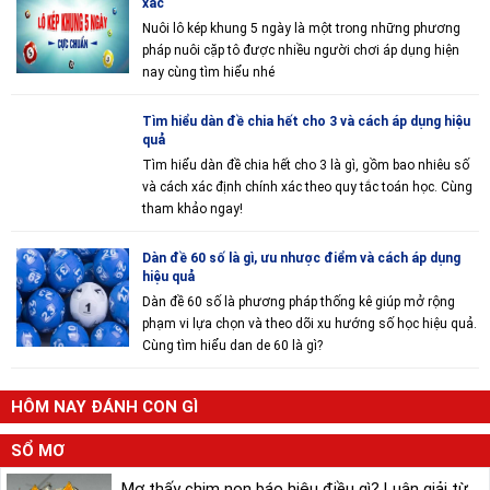
xác
Nuôi lô kép khung 5 ngày là một trong những phương
pháp nuôi cặp tô được nhiều người chơi áp dụng hiện
nay cùng tìm hiểu nhé
Tìm hiểu dàn đề chia hết cho 3 và cách áp dụng hiệu
quả
Tìm hiểu dàn đề chia hết cho 3 là gì, gồm bao nhiêu số
và cách xác định chính xác theo quy tắc toán học. Cùng
tham khảo ngay!
Dàn đề 60 số là gì, ưu nhược điểm và cách áp dụng
hiệu quả
Dàn đề 60 số là phương pháp thống kê giúp mở rộng
phạm vi lựa chọn và theo dõi xu hướng số học hiệu quả.
Cùng tìm hiểu dan de 60 là gì?
HÔM NAY ĐÁNH CON GÌ
SỔ MƠ
Mơ thấy chim non báo hiệu điều gì? Luận giải từ