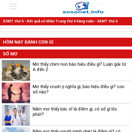
XSMT thứ 6 - Kết quả số Miền Trung thứ 6 hàng tuần - SXMT thứ 6
HÔM NAY ĐÁNH CON GÌ
SỔ MƠ
Mơ thấy chim non báo hiệu điều gì? Luận giải từ
A đến Z
Mơ thấy crush ý nghĩa gì, báo hiệu điều gì? con
số nào?
Nằm mơ thấy bác sĩ là điềm gì, có số gì lộc
phát?
Nằm mơ thấy người mình ghét là điềm gì? có