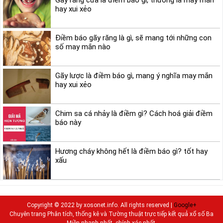
Gãy răng cửa là điềm báo gì, thường là may mắn
hay xui xẻo
Điềm báo gãy răng là gì, sẽ mang tới những con
số may mắn nào
Gãy lược là điềm báo gì, mang ý nghĩa may mắn
hay xui xẻo
Chim sa cá nhảy là điềm gì? Cách hoá giải điềm
báo này
Hương cháy không hết là điềm báo gì? tốt hay
xấu
Copyright © 2022 by xosonet.info. All rights reserved |
Google+
Chuyên trang Phân tích, thống kê và Tường thuật trực tiếp kết quả xổ số Ba