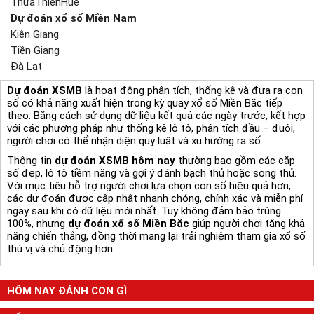
ThừaThiênHuế
Dự đoán xổ số Miền Nam
Kiên Giang
Tiền Giang
Đà Lạt
Dự đoán XSMB
là hoạt động phân tích, thống kê và đưa ra con
số có khả năng xuất hiện trong kỳ quay xổ số Miền Bắc tiếp
theo. Bằng cách sử dụng dữ liệu kết quả các ngày trước, kết hợp
với các phương pháp như thống kê lô tô, phân tích đầu – đuôi,
người chơi có thể nhận diện quy luật và xu hướng ra số.
Thông tin
dự đoán XSMB hôm nay
thường bao gồm các cặp
số đẹp, lô tô tiềm năng và gợi ý đánh bạch thủ hoặc song thủ.
Với mục tiêu hỗ trợ người chơi lựa chọn con số hiệu quả hơn,
các dự đoán được cập nhật nhanh chóng, chính xác và miễn phí
ngay sau khi có dữ liệu mới nhất. Tuy không đảm bảo trúng
100%, nhưng
dự đoán xổ số Miền Bắc
giúp người chơi tăng khả
năng chiến thắng, đồng thời mang lại trải nghiệm tham gia xổ số
thú vị và chủ động hơn.
HÔM NAY ĐÁNH CON GÌ