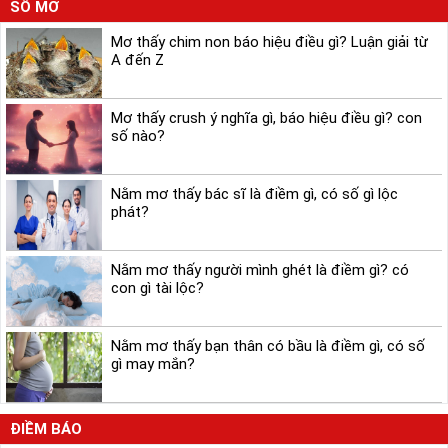
SỔ MƠ
Mơ thấy chim non báo hiệu điều gì? Luận giải từ
A đến Z
Mơ thấy crush ý nghĩa gì, báo hiệu điều gì? con
số nào?
Nằm mơ thấy bác sĩ là điềm gì, có số gì lộc
phát?
Nằm mơ thấy người mình ghét là điềm gì? có
con gì tài lộc?
Nằm mơ thấy bạn thân có bầu là điềm gì, có số
gì may mắn?
ĐIỀM BÁO