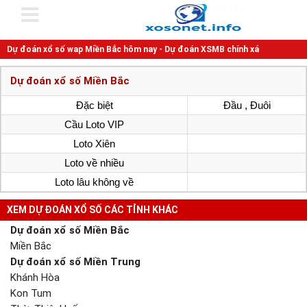
Dự đoán xổ số wap Miền Bắc hôm nay - Dự đoán XSMB chính xá
Dự đoán xổ số Miền Bắc
Đặc biệt
Đầu
, Đuôi
Cầu Loto VIP
Loto Xiên
Loto về nhiều
Loto lâu không về
XEM DỰ ĐOÁN XỔ SỐ CÁC TỈNH KHÁC
Dự đoán xổ số Miền Bắc
Miền Bắc
Dự đoán xổ số Miền Trung
Khánh Hòa
Kon Tum