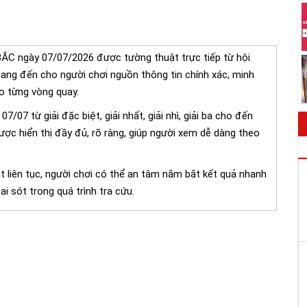
ẮC ngày 07/07/2026 được tường thuật trực tiếp từ hội
ng đến cho người chơi nguồn thông tin chính xác, minh
o từng vòng quay.
7/07 từ giải đặc biệt, giải nhất, giải nhì, giải ba cho đến
ược hiển thị đầy đủ, rõ ràng, giúp người xem dễ dàng theo
t liên tục, người chơi có thể an tâm nắm bắt kết quả nhanh
ai sót trong quá trình tra cứu.