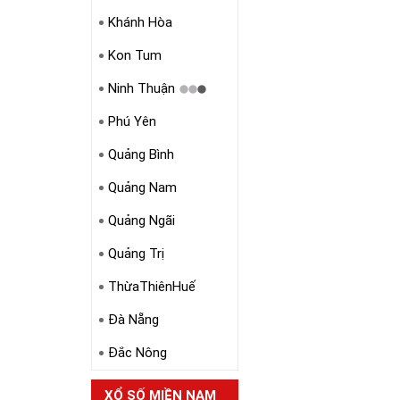
Khánh Hòa
Kon Tum
Ninh Thuận
Phú Yên
Quảng Bình
Quảng Nam
Quảng Ngãi
Quảng Trị
ThừaThiênHuế
Đà Nẵng
Đắc Nông
XỔ SỐ MIỀN NAM