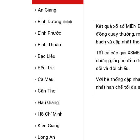
An Giang
Bình Dương
Kết quả xổ số MIỀN B
Bình Phước
đồng quay thưởng, ma
bạch và cập nhật the
Bình Thuận
Tất cả các giải XSMB 0
Bạc Liêu
những giải phụ đều đ
Bến Tre
dõi và đối chiếu.
Cà Mau
Với hệ thống cập nhậ
nhất hạn chế tối đa s
Cần Thơ
Hậu Giang
Hồ Chí Minh
Kiên Giang
Long An