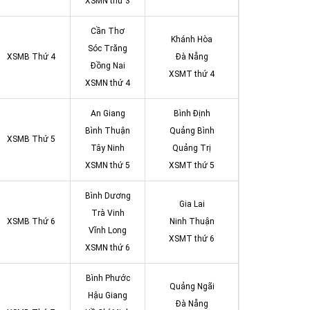
XSMN thứ 3
Cần Thơ
Khánh Hòa
Sóc Trăng
XSMB Thứ 4
Đà Nẵng
Đồng Nai
XSMT thứ 4
XSMN thứ 4
An Giang
Bình Định
Bình Thuận
Quảng Bình
XSMB Thứ 5
Tây Ninh
Quảng Trị
XSMN thứ 5
XSMT thứ 5
Bình Dương
Gia Lai
Trà Vinh
XSMB Thứ 6
Ninh Thuận
Vĩnh Long
XSMT thứ 6
XSMN thứ 6
Bình Phước
Quảng Ngãi
Hậu Giang
Đà Nẵng