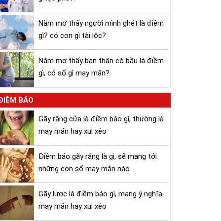
Nằm mơ thấy người mình ghét là điềm
gì? có con gì tài lộc?
Nằm mơ thấy bạn thân có bầu là điềm
gì, có số gì may mắn?
ĐIỀM BÁO
Gãy răng cửa là điềm báo gì, thường là
may mắn hay xui xẻo
Điềm báo gãy răng là gì, sẽ mang tới
những con số may mắn nào
Gãy lược là điềm báo gì, mang ý nghĩa
may mắn hay xui xẻo