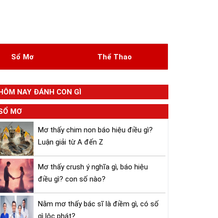
Sổ Mơ
Thể Thao
HÔM NAY ĐÁNH CON GÌ
SỔ MƠ
Mơ thấy chim non báo hiệu điều gì?
Luận giải từ A đến Z
Mơ thấy crush ý nghĩa gì, báo hiệu
điều gì? con số nào?
Nằm mơ thấy bác sĩ là điềm gì, có số
gì lộc phát?