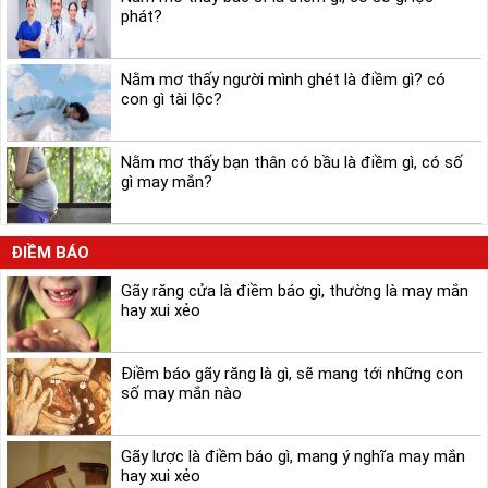
phát?
Nằm mơ thấy người mình ghét là điềm gì? có
con gì tài lộc?
Nằm mơ thấy bạn thân có bầu là điềm gì, có số
gì may mắn?
ĐIỀM BÁO
Gãy răng cửa là điềm báo gì, thường là may mắn
hay xui xẻo
Điềm báo gãy răng là gì, sẽ mang tới những con
số may mắn nào
Gãy lược là điềm báo gì, mang ý nghĩa may mắn
hay xui xẻo