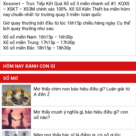
Xosonet – Trực Tiếp Kết Quả Xổ số 3 miền nhanh số #1. KQXS
– XSKT – XS3M chính xác 100%. Xổ Số Kiến Thiết ba miền hôm
nay chuẩn nhất từ trường quay 3 miền toàn quốc
Giờ quay thưởng bắt đầu từ lúc 16h15p chiều hàng ngày. Cụ thể
lịch quay thưởng như sau:
Xổ số miền Nam: 16h15p – 16h30p
Xổ số miền Trung: 17h15p – 17h30p
Xổ số miền Bắc: 18h15p – 18h30p
HÔM NAY ĐÁNH CON GÌ
SỔ MƠ
Mơ thấy chim non báo hiệu điều gì? Luận giải từ
A đến Z
Mơ thấy crush ý nghĩa gì, báo hiệu điều gì? con
số nào?
Nằm mơ thấy bác sĩ là điềm gì, có số gì lộc