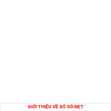
GIỚI THIỆU VỀ XỔ SỐ NET