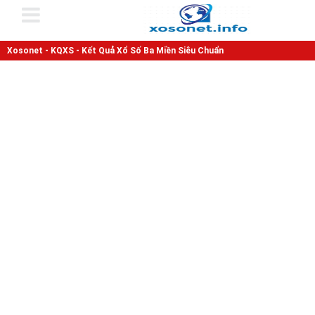
Xosonet - KQXS - Kết Quả Xổ Số Ba Miền Siêu Chuẩn