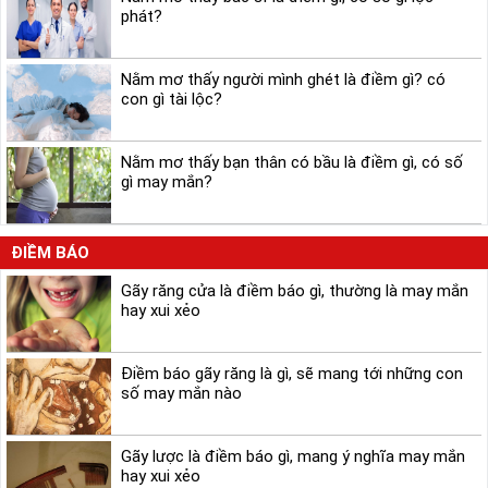
phát?
Nằm mơ thấy người mình ghét là điềm gì? có
con gì tài lộc?
Nằm mơ thấy bạn thân có bầu là điềm gì, có số
gì may mắn?
ĐIỀM BÁO
Gãy răng cửa là điềm báo gì, thường là may mắn
hay xui xẻo
Điềm báo gãy răng là gì, sẽ mang tới những con
số may mắn nào
Gãy lược là điềm báo gì, mang ý nghĩa may mắn
hay xui xẻo