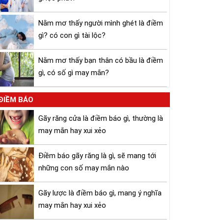
Nằm mơ thấy người mình ghét là điềm
gì? có con gì tài lộc?
Nằm mơ thấy bạn thân có bầu là điềm
gì, có số gì may mắn?
ĐIỀM BÁO
Gãy răng cửa là điềm báo gì, thường là
may mắn hay xui xẻo
Điềm báo gãy răng là gì, sẽ mang tới
những con số may mắn nào
Gãy lược là điềm báo gì, mang ý nghĩa
may mắn hay xui xẻo