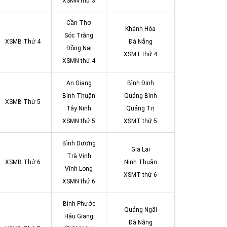
XSMN thứ 3
Cần Thơ
Khánh Hòa
Sóc Trăng
XSMB Thứ 4
Đà Nẵng
Đồng Nai
XSMT thứ 4
XSMN thứ 4
An Giang
Bình Định
Bình Thuận
Quảng Bình
XSMB Thứ 5
Tây Ninh
Quảng Trị
XSMN thứ 5
XSMT thứ 5
Bình Dương
Gia Lai
Trà Vinh
XSMB Thứ 6
Ninh Thuận
Vĩnh Long
XSMT thứ 6
XSMN thứ 6
Bình Phước
Quảng Ngãi
Hậu Giang
Đà Nẵng