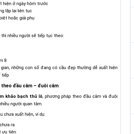
t hiện ở ngày hôm trước
 lặp lại liên tục
 biệt hoặc giải phụ
thì nhiều người sẽ tiếp tục theo:
m 8
gian, những con số đang có cầu đẹp thường dễ xuất hiện
 tiếp.
 theo đầu câm – đuôi câm
m khảo bạch thủ lô
, phương pháp theo đầu câm và đuôi
hiều người quan tâm.
 chưa xuất hiện, ví dụ:
chưa ra
 ưu tiên: