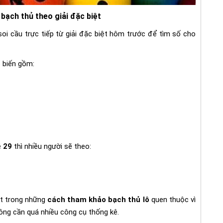
 bạch thủ theo giải đặc biệt
oi cầu trực tiếp từ giải đặc biệt hôm trước để tìm số cho
 biến gồm:
ề
29
thì nhiều người sẽ theo:
t trong những
cách tham khảo bạch thủ lô
quen thuộc vì
ông cần quá nhiều công cụ thống kê.