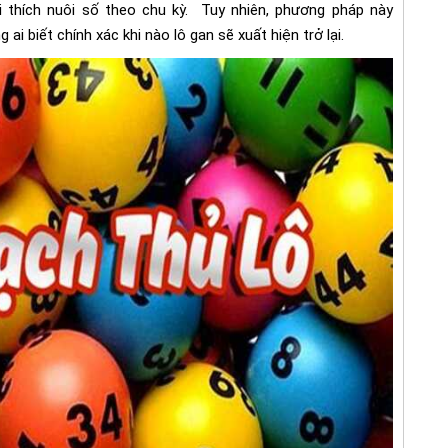
i thích nuôi số theo chu kỳ. Tuy nhiên, phương pháp này
g ai biết chính xác khi nào lô gan sẽ xuất hiện trở lại.