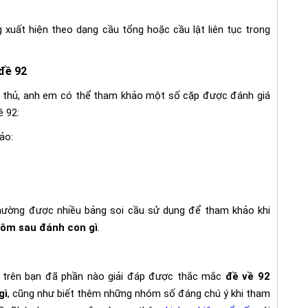
xuất hiện theo dạng cầu tổng hoặc cầu lật liên tục trong
đề 92
 thủ, anh em có thể tham khảo một số cặp được đánh giá
ề 92:
ảo:
hường được nhiều bảng soi cầu sử dụng để tham khảo khi
hôm sau đánh con gì
.
t trên bạn đã phần nào giải đáp được thắc mắc
đề về 92
gì
, cũng như biết thêm những nhóm số đáng chú ý khi tham