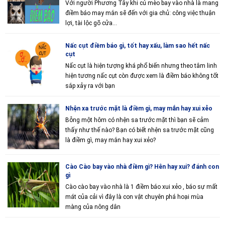
Với người Phương Tây khi cú mèo bay vào nhà là mang
điềm báo may mắn sẽ đến với gia chủ: công việc thuận
lợi, tài lộc gõ cửa...
Nấc cụt điềm báo gì, tốt hay xấu, làm sao hết nấc
cụt
Nấc cụt là hiện tượng khá phổ biến nhưng theo tâm linh
hiện tương nấc cụt còn được xem là điềm báo không tốt
sắp xảy ra với bạn
Nhện xa trước mặt là điềm gì, may mắn hay xui xẻo
Bỗng một hôm có nhện sa trước mặt thì bạn sẽ cảm
thấy như thế nào? Bạn có biết nhện sa trước mặt cũng
là điềm gì, may mắn hay xui xẻo?
Cào Cào bay vào nhà điềm gì? Hên hay xui? đánh con
gì
Cào cào bay vào nhà là 1 điềm báo xui xẻo , báo sự mất
mát của cải vì đây là con vật chuyên phá hoại mùa
màng của nông dân