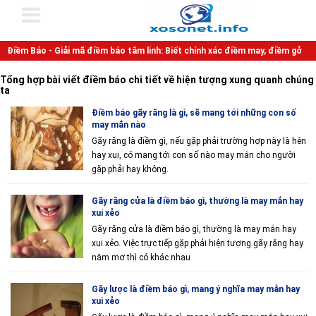
Điềm Báo - Giải mã điềm báo tâm linh: Biết chính xác điềm may, điềm gở
Tổng hợp bài viết điềm báo chi tiết về hiện tượng xung quanh chúng
ta
Điềm báo gãy răng là gì, sẽ mang tới những con số
may mắn nào
Gãy răng là điềm gì, nếu gặp phải trường hợp này là hên
hay xui, có mang tới con số nào may mắn cho người
gặp phải hay không.
Gãy răng cửa là điềm báo gì, thường là may mắn hay
xui xẻo
Gãy răng cửa là điềm báo gì, thường là may mắn hay
xui xẻo. Việc trực tiếp gặp phải hiện tượng gãy răng hay
nằm mơ thì có khác nhau
Gãy lược là điềm báo gì, mang ý nghĩa may mắn hay
xui xẻo