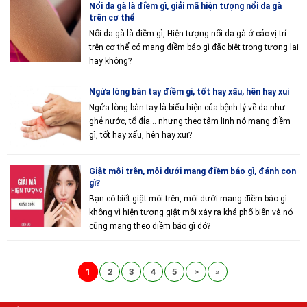
Nổi da gà là điềm gì, giải mã hiện tượng nổi da gà
trên cơ thể
Nổi da gà là điềm gì, Hiện tượng nổi da gà ở các vị trí
trên cơ thể có mang điềm báo gì đặc biệt trong tương lai
hay không?
Ngứa lòng bàn tay điềm gì, tốt hay xấu, hên hay xui
Ngứa lòng bàn tay là biểu hiện của bệnh lý về da như
ghẻ nước, tổ đỉa... nhưng theo tâm linh nó mang điềm
gì, tốt hay xấu, hên hay xui?
Giật môi trên, môi dưới mang điềm báo gì, đánh con
gì?
Bạn có biết giật môi trên, môi dưới mang điềm báo gì
không vì hiện tượng giật môi xảy ra khá phố biến và nó
cũng mang theo điềm báo gì đó?
1
2
3
4
5
>
»