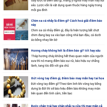
Gãy lược là điềm báo gì, mang ý nghĩa may mắn hay xui
xẻo. Lược vốn là vật dụng quen thuộc hàng ngày trong
mỗi gia đình
Chim sa cá nhảy là điềm gì? Cách hoá giải điềm báo
này
Chim sa cá nhảy điềm gì, đây là hiện tượng bất chợt
chim đang bay sa vào bạn công nhà bạn đậu, cá dưới
áo bỗng nhay lên bờ
Hương cháy không hết là điềm báo gì? tốt hay xấu
Thắp hương cháy không hết theo quan niệm của người
xưa thì nó mang điềm báo xui rủi, báo hiệu sự chẳng
lành, tang tóc đối với gia chủ
Đứt vòng tay điềm gì, Điềm báo may mắn hay tai họa
Đứt vòng tay điềm gì?Theo tâm linh khi vòng tay bỗng
dưng bị đứt thì sẽ báo hiệu điềm báo không may mắn
liên quan đến tình cảm, tiền bạc
Bước chân trái hay chân phải ra cửa thì may mắn cả