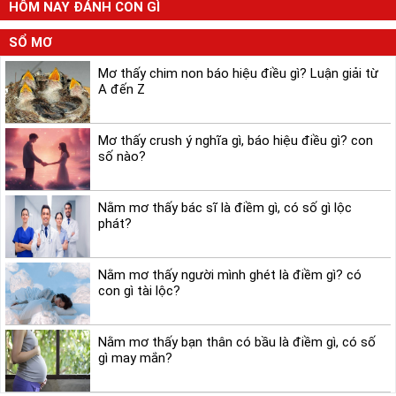
HÔM NAY ĐÁNH CON GÌ
SỔ MƠ
Mơ thấy chim non báo hiệu điều gì? Luận giải từ
A đến Z
Mơ thấy crush ý nghĩa gì, báo hiệu điều gì? con
số nào?
Nằm mơ thấy bác sĩ là điềm gì, có số gì lộc
phát?
Nằm mơ thấy người mình ghét là điềm gì? có
con gì tài lộc?
Nằm mơ thấy bạn thân có bầu là điềm gì, có số
gì may mắn?