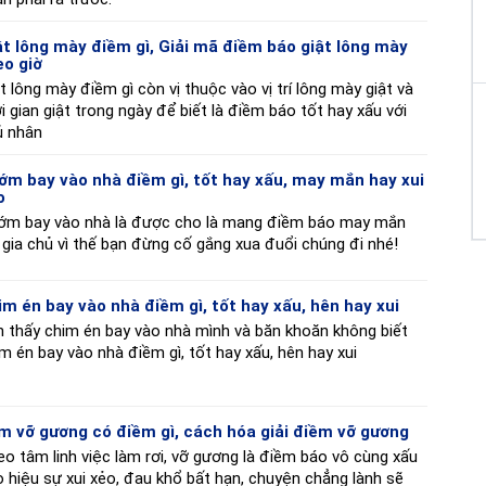
ật lông mày điềm gì, Giải mã điềm báo giật lông mày
eo giờ
t lông mày điềm gì còn vị thuộc vào vị trí lông mày giật và
i gian giật trong ngày để biết là điềm báo tốt hay xấu với
ủ nhân
ớm bay vào nhà điềm gì, tốt hay xấu, may mắn hay xui
o
ớm bay vào nhà là được cho là mang điềm báo may mắn
 gia chủ vì thế bạn đừng cố gắng xua đuổi chúng đi nhé!
im én bay vào nhà điềm gì, tốt hay xấu, hên hay xui
 thấy chim én bay vào nhà mình và băn khoăn không biết
m én bay vào nhà điềm gì, tốt hay xấu, hên hay xui
m vỡ gương có điềm gì, cách hóa giải điềm vỡ gương
o tâm linh việc làm rơi, vỡ gương là điềm báo vô cùng xấu
 hiệu sự xui xẻo, đau khổ bất hạn, chuyện chẳng lành sẽ