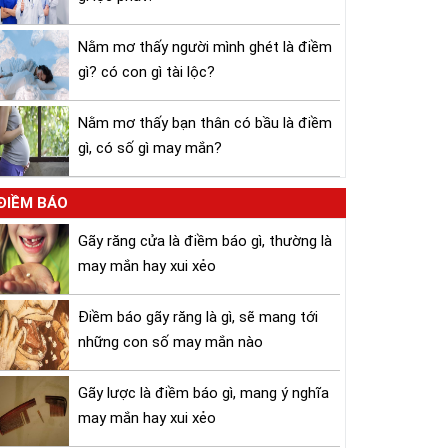
Nằm mơ thấy người mình ghét là điềm
gì? có con gì tài lộc?
Nằm mơ thấy bạn thân có bầu là điềm
gì, có số gì may mắn?
ĐIỀM BÁO
Gãy răng cửa là điềm báo gì, thường là
may mắn hay xui xẻo
Điềm báo gãy răng là gì, sẽ mang tới
những con số may mắn nào
Gãy lược là điềm báo gì, mang ý nghĩa
may mắn hay xui xẻo