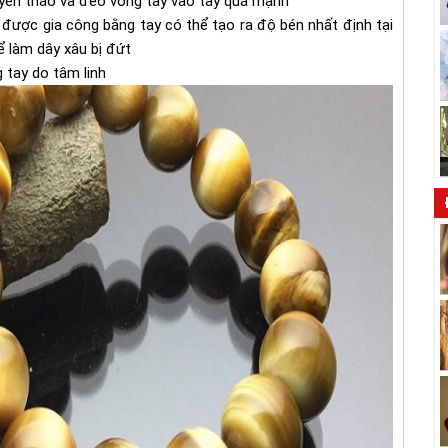
yên tháo và đeo vòng tay vào tay quá mạnh
được gia công bằng tay có thể tạo ra độ bén nhất định tại
hể làm dây xâu bị đứt
 tay do tâm linh