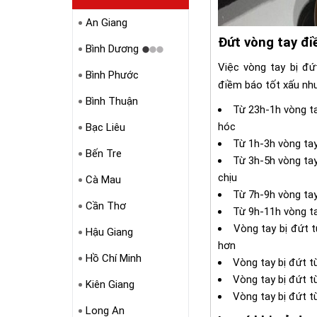
An Giang
Đứt vòng tay đi
Bình Dương
Việc vòng tay bị đứ
Bình Phước
điềm báo tốt xấu như
Bình Thuận
Từ 23h-1h vòng ta
hóc
Bạc Liêu
Từ 1h-3h vòng tay
Bến Tre
Từ 3h-5h vòng tay
chịu
Cà Mau
Từ 7h-9h vòng tay
Cần Thơ
Từ 9h-11h vòng ta
Vòng tay bị đứt t
Hậu Giang
hơn
Hồ Chí Minh
Vòng tay bị đứt 
Vòng tay bị đứt t
Kiên Giang
Vòng tay bị đứt t
Long An