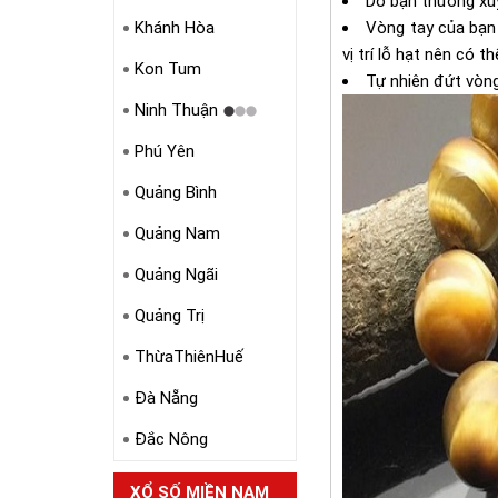
Do bạn thường xu
Khánh Hòa
Vòng tay của bạn 
vị trí lỗ hạt nên có t
Kon Tum
Tự nhiên đứt vòng
Ninh Thuận
Phú Yên
Quảng Bình
Quảng Nam
Quảng Ngãi
Quảng Trị
ThừaThiênHuế
Đà Nẵng
Đắc Nông
XỔ SỐ MIỀN NAM