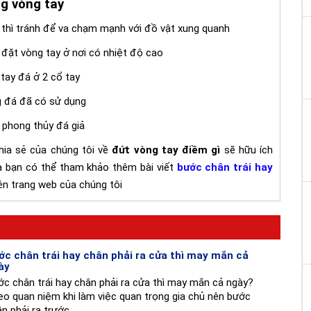
ng vòng tay
 thì tránh để va chạm mạnh với đồ vật xung quanh
đặt vòng tay ở nơi có nhiệt độ cao
tay đá ở 2 cổ tay
 đá đã có sử dụng
phong thủy đá giả
hia sẻ của chúng tôi về
đứt vòng tay điềm gì
sẽ hữu ích
ra bạn có thể tham khảo thêm bài viết
bước chân trái hay
ên trang web của chúng tôi
ớc chân trái hay chân phải ra cửa thì may mắn cả
ày
c chân trái hay chân phải ra cửa thì may mắn cả ngày?
o quan niệm khi làm việc quan trọng gia chủ nên bước
n phải ra trước.