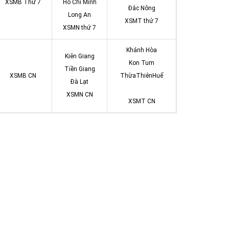
XSMB Thứ 7
Hồ Chí Minh
Đắc Nông
Long An
XSMT thứ 7
XSMN thứ 7
Khánh Hòa
Kiên Giang
Kon Tum
Tiền Giang
XSMB CN
ThừaThiênHuế
Đà Lạt
XSMN CN
XSMT CN