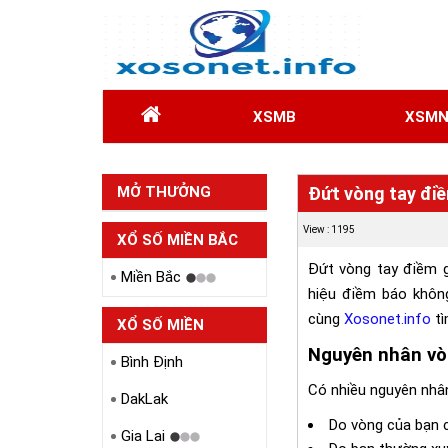
XSMB
XSM
MỞ THƯỞNG
Đứt vòng tay điề
HÔM QUA
View : 1195
XỔ SỐ MIỀN BẮC
Đứt vòng tay điềm g
Miền Bắc
hiệu điềm báo không
cùng
Xosonet.info
tì
XỔ SỐ MIỀN
Nguyên nhân vòn
TRUNG
Bình Định
Có nhiều nguyên nhân
DakLak
Do vòng của bạn 
Gia Lai