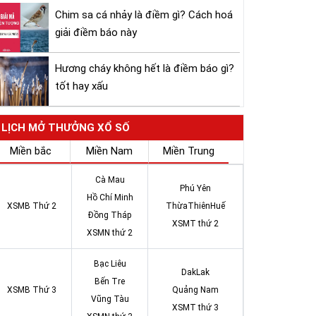
Chim sa cá nhảy là điềm gì? Cách hoá
giải điềm báo này
Hương cháy không hết là điềm báo gì?
tốt hay xấu
LỊCH MỞ THƯỞNG XỔ SỐ
Miền bắc
Miền Nam
Miền Trung
Cà Mau
Phú Yên
Hồ Chí Minh
XSMB Thứ 2
ThừaThiênHuế
Đồng Tháp
XSMT thứ 2
XSMN thứ 2
Bạc Liêu
DakLak
Bến Tre
XSMB Thứ 3
Quảng Nam
Vũng Tàu
XSMT thứ 3