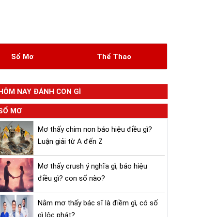
Sổ Mơ
Thể Thao
HÔM NAY ĐÁNH CON GÌ
SỔ MƠ
Mơ thấy chim non báo hiệu điều gì?
Luận giải từ A đến Z
Mơ thấy crush ý nghĩa gì, báo hiệu
điều gì? con số nào?
Nằm mơ thấy bác sĩ là điềm gì, có số
gì lộc phát?