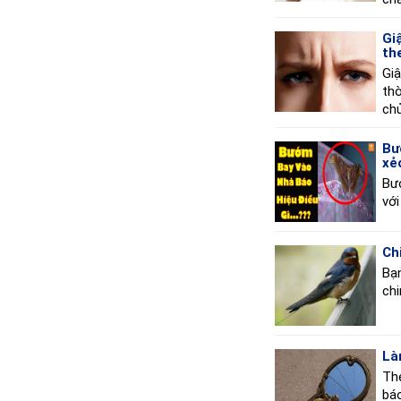
Gi
th
Giậ
thờ
ch
Bư
xẻ
Bư
với
Ch
Bạn
chi
Là
The
báo