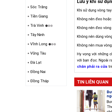
Lưu ý khi sử dụ
Sóc Trăng
Khi sử dụng vòng tay
Tiền Giang
Không nên đeo hoặc 
Trà Vinh
Không nên đeo vòng 
Tây Ninh
Không nên dùng vòng
Vĩnh Long
Không nên mua vòng 
Vũng Tàu
Hy vọng với những c
với bạn đọc. Ngoài 
Đà Lạt
chân phải ra cửa
tr
Đồng Nai
Đồng Tháp
TIN LIÊN QUAN
Bư
ng
Bướ
The
châ