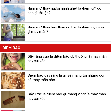
Nằm mơ thấy người mình ghét là điềm gì? có
con gì tài lộc?
Nằm mơ thấy bạn thân có bầu là điềm gì, có số
gì may mắn?
ĐIỀM BÁO
Gãy răng cửa là điềm báo gì, thường là may mắn
hay xui xẻo
Điềm báo gãy răng là gì, sẽ mang tới những con
số may mắn nào
Gãy lược là điềm báo gì, mang ý nghĩa may mắn
hay xui xẻo