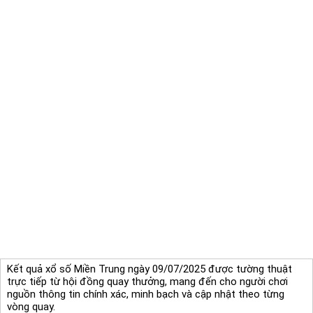
Kết quả xổ số Miền Trung ngày 09/07/2025 được tường thuật
trực tiếp từ hội đồng quay thưởng, mang đến cho người chơi
nguồn thông tin chính xác, minh bạch và cập nhật theo từng
vòng quay.