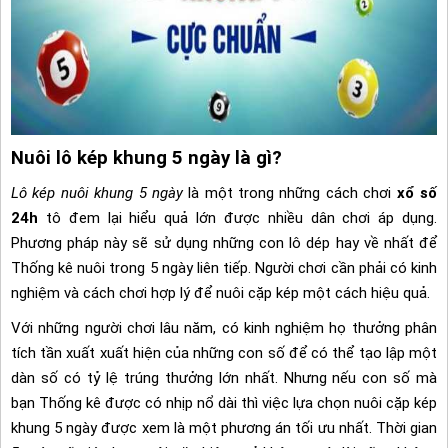
Nuôi lô kép khung 5 ngày là gì?
Lô kép nuôi khung 5 ngày
là một trong những cách chơi
xổ số
24h
tô đem lại hiểu quả lớn được nhiều dân chơi áp dụng.
Phương pháp này sẽ sử dụng những con lô dép hay về nhất để
Thống kê nuôi trong 5 ngày liên tiếp. Người chơi cần phải có kinh
nghiệm và cách chơi hợp lý để nuôi cặp kép một cách hiệu quả.
Với những người chơi lâu năm, có kinh nghiệm họ thưởng phân
tích tần xuất xuất hiện của những con số để có thể tạo lập một
dàn số có tỷ lệ trúng thưởng lớn nhất. Nhưng nếu con số mà
bạn Thống kê được có nhịp nổ dài thì việc lựa chọn nuôi cặp kép
khung 5 ngày được xem là một phương án tối ưu nhất. Thời gian