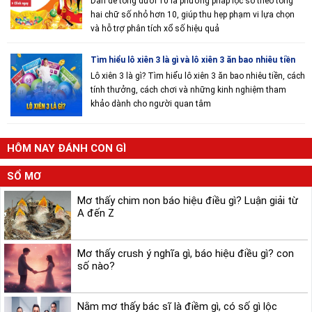
Dàn đề tổng dưới 10 là phương pháp lọc số theo tổng
hai chữ số nhỏ hơn 10, giúp thu hẹp phạm vi lựa chọn
và hỗ trợ phân tích xổ số hiệu quả
Tìm hiểu lô xiên 3 là gì và lô xiên 3 ăn bao nhiêu tiền
Lô xiên 3 là gì? Tìm hiểu lô xiên 3 ăn bao nhiêu tiền, cách
tính thưởng, cách chơi và những kinh nghiệm tham
khảo dành cho người quan tâm
HÔM NAY ĐÁNH CON GÌ
SỔ MƠ
Mơ thấy chim non báo hiệu điều gì? Luận giải từ
A đến Z
Mơ thấy crush ý nghĩa gì, báo hiệu điều gì? con
số nào?
Nằm mơ thấy bác sĩ là điềm gì, có số gì lộc