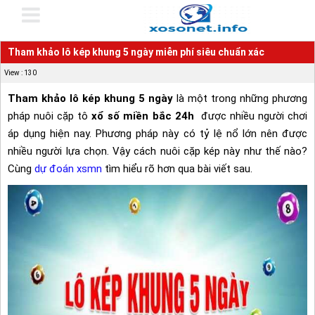
Tham khảo lô kép khung 5 ngày miễn phí siêu chuẩn xác
View : 130
Tham khảo lô kép khung 5 ngày
là một trong những phương
pháp nuôi cặp tô
xổ số miền bắc 24h
được nhiều người chơi
áp dụng hiện nay. Phương pháp này có tỷ lệ nổ lớn nên được
nhiều người lựa chọn. Vậy cách nuôi cặp kép này như thế nào?
Cùng
dự đoán xsmn
tìm hiểu rõ hơn qua bài viết sau.