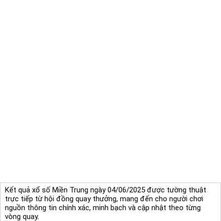
Kết quả xổ số Miền Trung ngày 04/06/2025 được tường thuật
trực tiếp từ hội đồng quay thưởng, mang đến cho người chơi
nguồn thông tin chính xác, minh bạch và cập nhật theo từng
vòng quay.