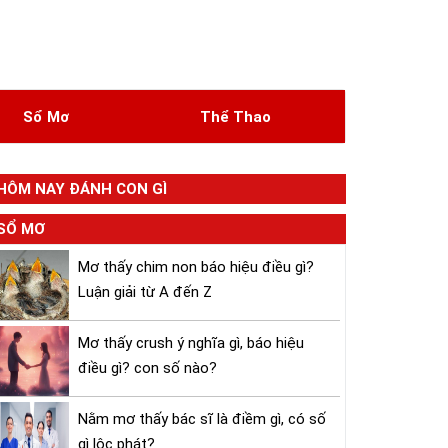
Sổ Mơ
Thể Thao
HÔM NAY ĐÁNH CON GÌ
SỔ MƠ
Mơ thấy chim non báo hiệu điều gì?
Luận giải từ A đến Z
Mơ thấy crush ý nghĩa gì, báo hiệu
điều gì? con số nào?
Nằm mơ thấy bác sĩ là điềm gì, có số
gì lộc phát?