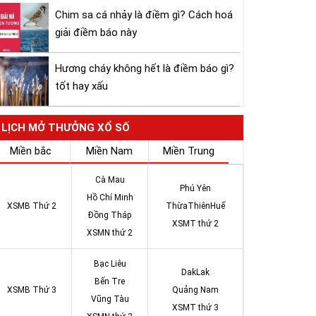
Chim sa cá nhảy là điềm gì? Cách hoá
giải điềm báo này
Hương cháy không hết là điềm báo gì?
tốt hay xấu
LỊCH MỞ THƯỞNG XỔ SỐ
Miền bắc
Miền Nam
Miền Trung
Cà Mau
Phú Yên
Hồ Chí Minh
XSMB Thứ 2
ThừaThiênHuế
Đồng Tháp
XSMT thứ 2
XSMN thứ 2
Bạc Liêu
DakLak
Bến Tre
XSMB Thứ 3
Quảng Nam
Vũng Tàu
XSMT thứ 3