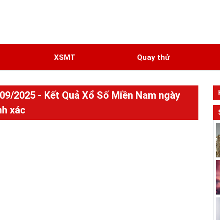
N
XSMT
Quay thử
09/2025 - Kết Quả Xổ Số Miền Nam ngày
nh xác