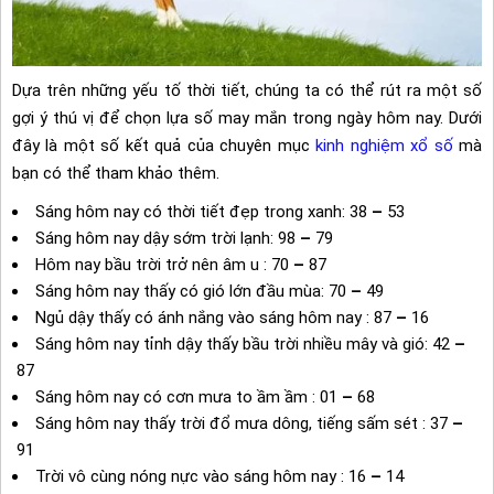
Dựa trên những yếu tố thời tiết, chúng ta có thể rút ra một số
gợi ý thú vị để chọn lựa số may mắn trong ngày hôm nay. Dưới
đây là một số kết quả của chuyên mục
kinh nghiệm xổ số
mà
bạn có thể tham khảo thêm.
Sáng hôm nay có thời tiết đẹp trong xanh:
38
–
53
Sáng hôm nay dậy sớm trời lạnh:
98
–
79
Hôm nay bầu trời trở nên âm u :
70
–
87
Sáng hôm nay thấy có gió lớn đầu mùa:
70
–
49
Ngủ dậy thấy có ánh nắng vào sáng hôm nay :
87
–
16
Sáng hôm nay tỉnh dậy thấy bầu trời nhiều mây và gió:
42
–
87
Sáng hôm nay có cơn mưa to ầm ầm :
01
–
68
Sáng hôm nay thấy trời đổ mưa dông, tiếng sấm sét :
37
–
91
Trời vô cùng nóng nực vào sáng hôm nay :
16
–
14