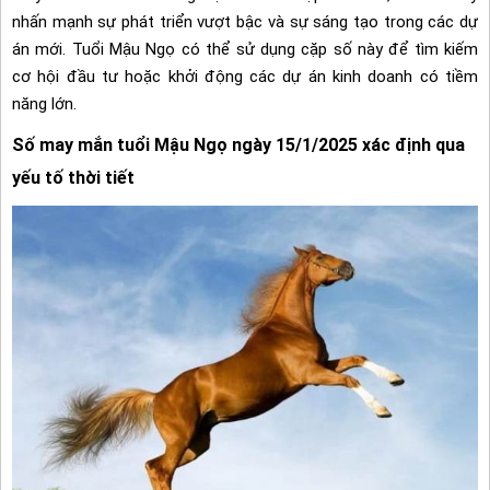
nhấn mạnh sự phát triển vượt bậc và sự sáng tạo trong các dự
án mới. Tuổi Mậu Ngọ có thể sử dụng cặp số này để tìm kiếm
cơ hội đầu tư hoặc khởi động các dự án kinh doanh có tiềm
năng lớn.
Số may mắn tuổi Mậu Ngọ ngày 15/1/2025 xác định qua
yếu tố thời tiết