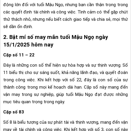
động lớn đối với tuổi Mậu Ngọ, nhưng bạn cần thận trọng trong
các quyết định tài chính và công việc. Tình cảm có thể gặp chút
thử thách nhỏ, nhưng nếu biết cách giao tiếp và chia sẻ, mọi thứ
sẽ dần ổn định.
2. Bật mí số may mắn tuổi Mậu Ngọ ngày
15/1/2025 hôm nay
Cặp số 11 – 22
Đây là những con số thể hiện sự hòa hợp và sự thịnh vượng. Số
11 biểu thị cho sự sáng suốt, khả năng lãnh đạo, và quyết đoán
trong công việc. Khi kết hợp với số 22, đây là con số của sự
thành công trong mọi kế hoạch dài hạn. Cặp số này mang đến
vận may trong sự nghiệp, giúp tuổi Mậu Ngọ đạt được những
mục tiêu quan trọng trong ngày.
Cặp số 83
Số 8 là biểu tượng của sự phát tài và thịnh vượng, mang đến vận
may về tài chính và công việc. Khi kết hợp với số 3, con số này