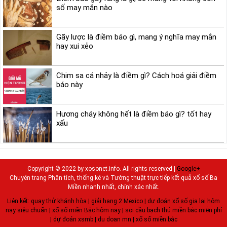
số may mắn nào
Gãy lược là điềm báo gì, mang ý nghĩa may mắn
hay xui xẻo
Chim sa cá nhảy là điềm gì? Cách hoá giải điềm
báo này
Hương cháy không hết là điềm báo gì? tốt hay
xấu
Copyright © 2022 by xosonet.info. All rights reserved |
Google+
Chuyên trang Phân tích, thống kê và Tường thuật trực tiếp kết quả xổ số Ba
Miền nhanh nhất, chính xác nhất.
Liên kết:
quay thử khánh hòa
|
giải hạng 2 Mexico
|
dự đoán xổ số gia lai hôm
nay siêu chuẩn
|
xổ số miền Bắc hôm nay
|
soi cầu bạch thủ miền bắc miễn phí
|
dự đoán xsmb
|
du doan mn
|
xổ số miền bắc