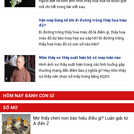
người biết về hình ảnh nhìn thấy hoa huệ sẽ được giải
mã chi tiết trong bài viết sau.
Vận may bùng nổ khi đi đường trông thấy hoa màu
đỏ?
Đi đường trông thấy hoa màu đỏ là điềm gì, thấy hoa
màu đỏ dự báo may hay xui sắp tới? Đi đường trông
thấy hoa màu đỏ có con số nào hên?
Nhìn thấy sư thầy xuất hiện bộ số may mắn nào
Hình ảnh sư thầy xuất hiện trong các tình huống gặp
thường mang đến điềm báo ý nghĩa gì? Hay nhìn thấy
sư thầy nên chọn số mấy trong bảng KQXS
HÔM NAY ĐÁNH CON GÌ
SỔ MƠ
Mơ thấy chim non báo hiệu điều gì? Luận giải từ
A đến Z