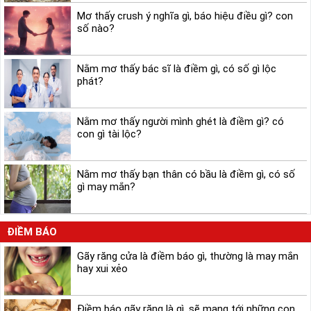
Mơ thấy crush ý nghĩa gì, báo hiệu điều gì? con
số nào?
Nằm mơ thấy bác sĩ là điềm gì, có số gì lộc
phát?
Nằm mơ thấy người mình ghét là điềm gì? có
con gì tài lộc?
Nằm mơ thấy bạn thân có bầu là điềm gì, có số
gì may mắn?
ĐIỀM BÁO
Gãy răng cửa là điềm báo gì, thường là may mắn
hay xui xẻo
Điềm báo gãy răng là gì, sẽ mang tới những con