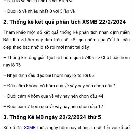
– Đầu lô về nhiều nhất 3 với 5 lần về
– Đuôi lô về nhiều nhất 0 với 5 lần về
2. Thống kê kết quả phân tích XSMB 22/2/2024
Tham khảo một số kết quả thống kê phân tích nhận định miền
Bắc thứ 5 hôm nay dựa trên sổ kết quả hôm qua để bắt cầu
đẹp theo bạc nhớ lô tô rơi mới nhất tại đây:
– Thống kê tổng giải đặc biệt hôm qua 57406 => Chốt cầu hôm
nay lô 76
– Nhận định cầu đặc biệt hôm nay lô tô rơi 06
– Đầu câm Không có hôm qua về vậy nay nên chọn cầu *
– Đuôi câm 4 hôm qua về vậy nay nên chọn cầu 44
– Đuôi câm 7 hôm qua về vậy nay nên chọn cầu 17
3. Thống Kê MB ngày 22/2/2024 thứ 5
Xổ số đài
SXMB
thứ 5 ngày hôm nay chúng ta sẽ đến với xổ số