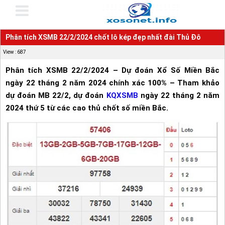
Phân tích XSMB 22/2/2024 chốt lô kép đẹp nhất đài Thủ Đô
View : 687
Phân tích XSMB 22/2/2024 – Dự đoán Xổ Số Miền Bắc
ngày 22 tháng 2 năm 2024 chính xác 100% – Tham khảo
dự đoán MB 22/2, dự đoán
KQXSMB
ngày 22 tháng 2 năm
2024 thứ 5 từ các cao thủ chốt số miền Bắc.