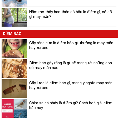
Nằm mơ thấy bạn thân có bầu là điềm gì, có số
gì may mắn?
ĐIỀM BÁO
Gãy răng cửa là điềm báo gì, thường là may mắn
hay xui xẻo
Điềm báo gãy răng là gì, sẽ mang tới những con
số may mắn nào
Gãy lược là điềm báo gì, mang ý nghĩa may mắn
hay xui xẻo
Chim sa cá nhảy là điềm gì? Cách hoá giải điềm
báo này