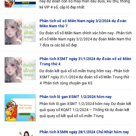
nay dự đoán con số may mắn đầu đuôi, xỉu chủ, thống
kê VIP 4 số, cặp lô đẹp nhất.
Phân tích xổ số Miền Nam ngày 3/2/2024 dự đoán
Miền Nam thứ 7
Dự đoán xổ số Miền Nam chính xác hôm nay - Phân tích
xổ số Miền Nam ngày 3/2/2024 dự đoán Miền Nam thứ
7 đưa ra các bộ số đẹp
Phân tích XSMT ngày 31/1/2024 dự đoán sổ xố Miền
Trung thứ 4
Dự đoán kết quả xổ số miền trung hôm nay - Phân tích
XSMT ngày 31/1/2024 dự đoán sổ xố Miền Trung thứ
4. Phân tích cùng chuyên gia XS
Phân tích lô gan XSMT 1/2/2024 hôm nay
Phân tích lô gan XSMT 1/2/2024 hôm nay. Dự đoán kết
quả quay số KQMT 1/2/2024 – Thống Kê dự đoán kết
quả quay số kết quả xổ số miền Trung
Phân tích XSMN ngày 28/1/2024 Chủ Nhật hôm nay