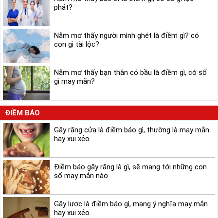
phát?
Nằm mơ thấy người mình ghét là điềm gì? có
con gì tài lộc?
Nằm mơ thấy bạn thân có bầu là điềm gì, có số
gì may mắn?
ĐIỀM BÁO
Gãy răng cửa là điềm báo gì, thường là may mắn
hay xui xẻo
Điềm báo gãy răng là gì, sẽ mang tới những con
số may mắn nào
Gãy lược là điềm báo gì, mang ý nghĩa may mắn
hay xui xẻo