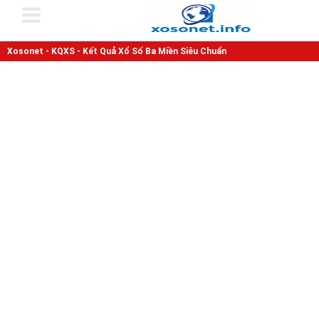
Xosonet - KQXS - Kết Quả Xổ Số Ba Miền Siêu Chuẩn