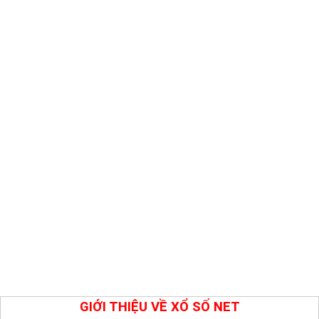
GIỚI THIỆU VỀ XỔ SỐ NET