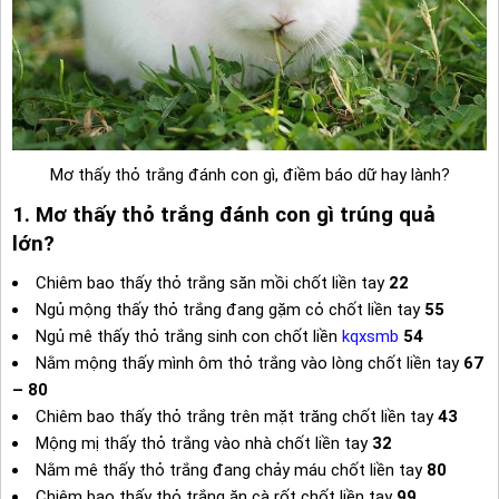
Mơ thấy thỏ trắng đánh con gì, điềm báo dữ hay lành?
1. Mơ thấy thỏ trắng đánh con gì trúng quả
lớn?
Chiêm bao thấy thỏ trắng săn mồi chốt liền tay
22
Ngủ mộng thấy thỏ trắng đang gặm cỏ chốt liền tay
55
Ngủ mê thấy thỏ trắng sinh con chốt liền
kqxsmb
54
Nằm mộng thấy mình ôm thỏ trắng vào lòng chốt liền tay
67
– 80
Chiêm bao thấy thỏ trắng trên mặt trăng chốt liền tay
43
Mộng mị thấy thỏ trắng vào nhà chốt liền tay
32
Nằm mê thấy thỏ trắng đang chảy máu chốt liền tay
80
Chiêm bao thấy thỏ trắng ăn cà rốt chốt liền tay
99