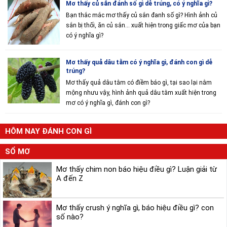
Mơ thấy củ sắn đánh số gì dễ trúng, có ý nghĩa gì?
Bạn thắc mắc mơ thấy củ sắn đanh số gì? Hình ảnh củ
sắn bị thối, ăn củ sắn... xuất hiện trong giấc mơ của bạn
có ý nghĩa gì?
Mơ thấy quả dâu tằm có ý nghĩa gì, đánh con gì dễ
trúng?
Mơ thấy quả dâu tằm có điềm báo gì, tại sao lại nằm
mộng nhưu vậy, hình ảnh quả dâu tằm xuất hiện trong
mơ có ý nghĩa gì, đánh con gì?
HÔM NAY ĐÁNH CON GÌ
SỔ MƠ
Mơ thấy chim non báo hiệu điều gì? Luận giải từ
A đến Z
Mơ thấy crush ý nghĩa gì, báo hiệu điều gì? con
số nào?