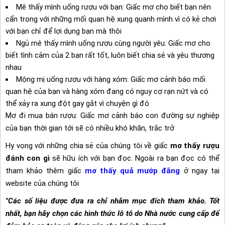
Mê thấy mình uống rượu với bạn: Giấc mơ cho biết bạn nên
cẩn trọng với những mối quan hệ xung quanh mình vì có kẻ chơi
với bạn chỉ để lợi dụng bạn mà thôi
Ngủ mê thấy mình uống rượu cùng người yêu: Giấc mơ cho
biết tình cảm của 2 bạn rất tốt, luôn biết chia sẻ và yêu thương
nhau
Mộng mị uống rượu với hàng xóm: Giấc mơ cảnh báo mối
quan hệ của bạn và hàng xóm đang có nguy cợ rạn nứt và có
thể xảy ra xung đột gay gắt vì chuyện gì đó
Mơ đi mua bán rượu: Giấc mơ cảnh báo con đường sự nghiệp
của bạn thời gian tới sẽ có nhiều khó khăn, trắc trở
Hy vọng với những chia sẻ của chúng tôi về giấc
mơ thấy rượu
đánh con gì
sẽ hữu ích với bạn đọc. Ngoài ra bạn đọc có thể
tham khảo thêm giấc
mơ thấy quả mướp đắng
ở ngay tại
website của chúng tôi
"Các số liệu được đưa ra chỉ nhằm mục đích tham khảo. Tốt
nhất, bạn hãy chọn các hình thức lô tô do Nhà nước cung cấp để