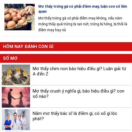
Mơ thấy trứng gà có phải điềm may, luận con số liên
quan
Mơ thấy trứng gà có phải điềm may không, nếu nằm
mộng thấy quả trứng bị rạn nứt, trứng bị hỏng, bị thối là
điềm may hay rủi
HÔM NAY ĐÁNH CON GÌ
SỔ MƠ
Mơ thấy chim non báo hiệu điều gì? Luận giải từ
A đến Z
Mơ thấy crush ý nghĩa gì, báo hiệu điều gì? con
số nào?
Nằm mơ thấy bác sĩ là điềm gì, có số gì lộc
phát?