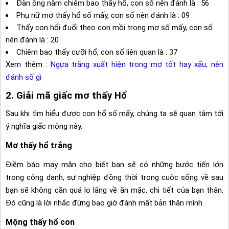
Đàn ông nằm chiêm bao thấy hổ, con số nên đánh là : 56
Phụ nữ mơ thấy hổ số mấy, con số nên đánh là : 09
Thấy con hổi đuổi theo con mồi trong mơ số mấy, con số
nên đánh là : 20
Chiêm bao thấy cưỡi hổ, con số liên quan là : 37
Xem thêm :
Ngựa trắng xuất hiện trong mơ tốt hay xấu, nên
đánh số gì
2. Giải mã giấc mơ thấy Hổ
Sau khi tìm hiểu được con hổ số mấy, chúng ta sẽ quan tâm tới
ý nghĩa giấc mộng này.
Mơ thấy hổ trắng
Điềm báo may mắn cho biết bạn sẽ có những bước tiến lớn
trong công danh, sự nghiệp đồng thời trong cuộc sống về sau
bạn sẽ không cần quá lo lắng về ăn mặc, chi tiết của bạn thân.
Đó cũng là lời nhắc đừng bao giờ đánh mất bản thân mình.
Mộng thấy hổ con