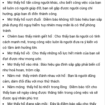
Mơ thấy hổ tấn công người khác, cho biết công việc của bạn
sẽ luôn có người giúp đỡ, bạn sẽ gặp được người cùng chí
hướng, giúp bạn đi đến thành công.
Mơ thấy hổ rượt đuổi : Điềm báo không tốt báo hiệu bạn sắp
phải đụng độ nguy hiểm tuy nhiên may mắn là có thể phòng
tránh.
Chiêm bao thấy mình giết hổ : Cho thấy bạn là người có tính
cách mạnh mẽ, trong công việc luôn là người đưa ra ý kiến vó
có tầm ảnh hưởng lớn.
Mơ thấy hổ vồ : Cho thấy những nỗ lực hết mình của bạn sẽ
đạt được như mong ước.
Mơ thấy hổ vào nhà : Báo hiệu gia đình sắp gặp phải biến cố
như hoả hoạn, trộm cắp.
Năm mê thấy mình đánh nhau với hổ : Bạn là người dũng
cảm, dám đối đầu với mọi thử thách.
Nằm mộng thấy hổ bị nhốt trong lồng : Điềm báo tốt cho
thấy bạn sẽ ngày càng được thăng tiến trong công việc và sẽ
được quý nhân phù trợ.
Mơ thấy hổ đang săn mồi : Đây là điềm báo xấu cho thấy