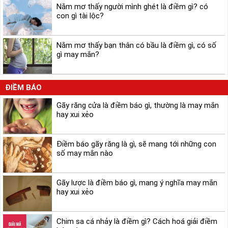
Nằm mơ thấy người mình ghét là điềm gì? có
con gì tài lộc?
Nằm mơ thấy bạn thân có bầu là điềm gì, có số
gì may mắn?
ĐIỀM BÁO
Gãy răng cửa là điềm báo gì, thường là may mắn
hay xui xẻo
Điềm báo gãy răng là gì, sẽ mang tới những con
số may mắn nào
Gãy lược là điềm báo gì, mang ý nghĩa may mắn
hay xui xẻo
Chim sa cá nhảy là điềm gì? Cách hoá giải điềm