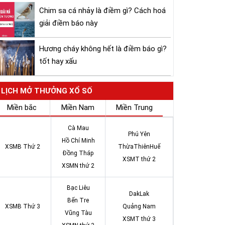
Chim sa cá nhảy là điềm gì? Cách hoá
giải điềm báo này
Hương cháy không hết là điềm báo gì?
tốt hay xấu
LỊCH MỞ THƯỞNG XỔ SỐ
Miền bắc
Miền Nam
Miền Trung
Cà Mau
Phú Yên
Hồ Chí Minh
XSMB Thứ 2
ThừaThiênHuế
Đồng Tháp
XSMT thứ 2
XSMN thứ 2
Bạc Liêu
DakLak
Bến Tre
XSMB Thứ 3
Quảng Nam
Vũng Tàu
XSMT thứ 3