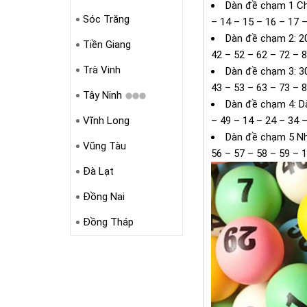
Dàn đề chạm 1 Chạ
Sóc Trăng
– 14 – 15 – 16 – 17 –
Dàn đề chạm 2: 20
Tiền Giang
42 – 52 – 62 – 72 – 8
Trà Vinh
Dàn đề chạm 3: 30
43 – 53 – 63 – 73 – 8
Tây Ninh
Dàn đề chạm 4: Dà
– 49 – 14 – 24 – 34 –
Vĩnh Long
Dàn đề chạm 5 Nh
Vũng Tàu
56 – 57 – 58 – 59 – 1
Đà Lạt
Đồng Nai
Đồng Tháp