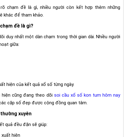
rõ chạm đề là gì, nhiều người còn kết hợp thêm những
ê khác để tham khảo.
 chạm đề là gì?
õi duy nhất một dàn chạm trong thời gian dài. Nhiều người
hoạt giữa:
ất hiện của kết quả xổ số từng ngày.
ời hiện cũng đang theo dõi
soi cầu xổ số kon tum hôm nay
các cặp số đẹp được cộng đồng quan tâm.
 thường xuyên
ết quả đều đặn sẽ giúp:
 xuất hiện