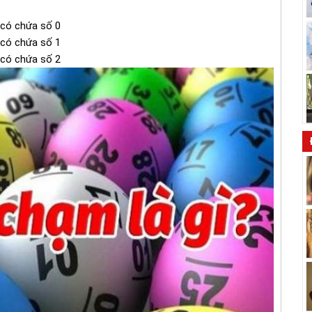
 có chứa số 0
 có chứa số 1
 có chứa số 2