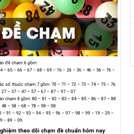
àn đề chạm 6 gồm:
4 – 65 – 66 – 67 – 68 – 69 – 16 – 26 – 36 – 46 – 56 – 76 –
ác số thuộc chạm 7 gồm: 70 – 71 – 72 – 73 – 74 – 75 – 76
 27 – 37 – 47 – 57 – 67 – 87 – 97 – 07.
n chạm 8 gồm: 80 – 81 – 82 – 83 – 84 – 85 – 86 – 87 – 88
 48 – 58 – 68 – 78 – 98 – 08.
 – 91 – 92 – 93 – 94 – 95 – 96 – 97 – 98 – 99 – 19 – 29 –
9 – 89 – 09.
 nghiệm theo dõi chạm đề chuẩn hôm nay