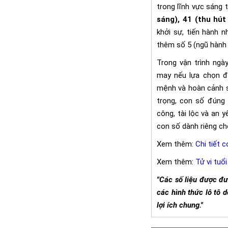
trong lĩnh vực sáng 
sáng), 41 (thu hút
khởi sự, tiến hành 
thêm số 5 (ngũ hành t
Trong vận trình ngà
may nếu lựa chọn đ
mệnh và hoàn cảnh sử
trọng, con số đúng 
công, tài lộc và an
con số dành riêng ch
Xem thêm:
Chi tiết 
Xem thêm:
Tử vi tuổ
"Các số liệu được đ
các hình thức lô tô
lợi ích chung."