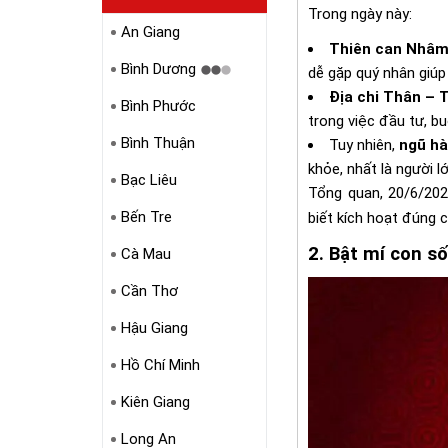
Trong ngày này:
An Giang
Thiên can Nhâm
Bình Dương
dễ gặp quý nhân giúp
Địa chi Thân – 
Bình Phước
trong việc đầu tư, bu
Bình Thuận
Tuy nhiên,
ngũ hà
khỏe, nhất là người l
Bạc Liêu
Tổng quan, 20/6/202
Bến Tre
biết kích hoạt đúng c
2. Bật mí con s
Cà Mau
Cần Thơ
Hậu Giang
Hồ Chí Minh
Kiên Giang
Long An