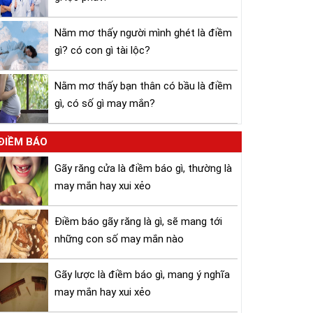
Nằm mơ thấy người mình ghét là điềm
gì? có con gì tài lộc?
Nằm mơ thấy bạn thân có bầu là điềm
gì, có số gì may mắn?
ĐIỀM BÁO
Gãy răng cửa là điềm báo gì, thường là
may mắn hay xui xẻo
Điềm báo gãy răng là gì, sẽ mang tới
những con số may mắn nào
Gãy lược là điềm báo gì, mang ý nghĩa
may mắn hay xui xẻo