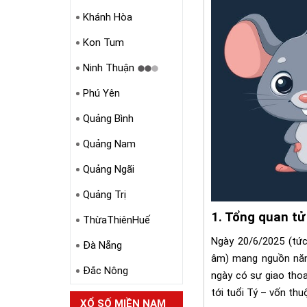
Khánh Hòa
Kon Tum
Ninh Thuận
Phú Yên
Quảng Bình
Quảng Nam
Quảng Ngãi
Quảng Trị
1. Tổng quan tử
ThừaThiênHuế
Ngày 20/6/2025 (tứ
Đà Nẵng
âm) mang nguồn năn
Đắc Nông
ngày có sự giao thoa
tới tuổi Tý – vốn th
XỔ SỐ MIỀN NAM