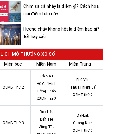
Chim sa cá nhảy là điềm gì? Cách hoá
giải điềm báo này
Hương cháy không hết là điềm báo gì?
tốt hay xấu
LỊCH MỞ THƯỞNG XỔ SỐ
Miền bắc
Miền Nam
Miền Trung
Cà Mau
Phú Yên
Hồ Chí Minh
XSMB Thứ 2
ThừaThiênHuế
Đồng Tháp
XSMT thứ 2
XSMN thứ 2
Bạc Liêu
DakLak
Bến Tre
XSMB Thứ 3
Quảng Nam
Vũng Tàu
XSMT thứ 3