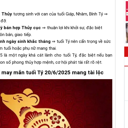
 Thủy
tương sinh với can của tuổi Giáp, Nhâm, Bính Tý ⇒
 đỡ.
Tý bán hợp Thủy cục
⇒ thuận lợi khi khởi sự, đặc biệt
ôn bán, giao tiếp.
nh ngày sinh khắc tháng
⇒ tuổi Tý nên cẩn trọng về sức
ớn tuổi hoặc phụ nữ mang thai.
5 là một ngày khá cát lành cho tuổi Tý, đặc biệt nếu bạn
on số phong thủy hợp mệnh, cơ hội phát tài rất rõ rệt.
ố may mắn tuổi Tý 20/6/2025 mang tài lộc