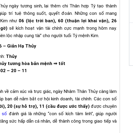
hủy ngày tương sinh, lại thêm chi Thân hợp Tý tạo thành
giúp trí tuệ thông suốt, quyết đoán. Những con số mang
à Kim như
06 (lộc trời ban), 60 (thuận lợi khai vận), 26
ngờ)
sẽ kích hoạt vận tài chính cực mạnh trong hôm nay.
hiên lộc nhập cung tài” cho người tuổi Tý mệnh Kim.
6 – Giản Hạ Thủy
nh:
Thủy
hủy tương hòa bản mệnh ⇒ tốt
02 – 20 – 11
nh về cảm xúc và trực giác, ngày Nhâm Thân Thủy càng làm
iúp bạn dễ nắm bắt cơ hội kinh doanh, tài chính. Các con số
i), 20 (sự hỗ trợ), 11 (cầu được ước thấy)
được chuyên
ổ số
đánh giá là những “con số kích tâm linh”, giúp người
ăng sức hấp dẫn cá nhân, dễ thành công trong giao tiếp và