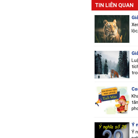
TIN LIÊN QUAN
Gi
Xem
lộc
Gi
Luậ
tíc
tro
Co
Khá
tăn
pho
Ý 
Ý n