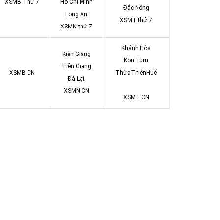
XSMB Thứ 7
Hồ Chí Minh
Đắc Nông
Long An
XSMT thứ 7
XSMN thứ 7
Khánh Hòa
Kiên Giang
Kon Tum
Tiền Giang
XSMB CN
ThừaThiênHuế
Đà Lạt
XSMN CN
XSMT CN