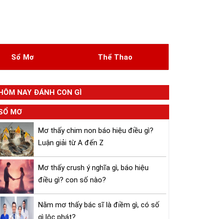
Sổ Mơ
Thể Thao
HÔM NAY ĐÁNH CON GÌ
SỔ MƠ
Mơ thấy chim non báo hiệu điều gì?
Luận giải từ A đến Z
Mơ thấy crush ý nghĩa gì, báo hiệu
điều gì? con số nào?
Nằm mơ thấy bác sĩ là điềm gì, có số
gì lộc phát?