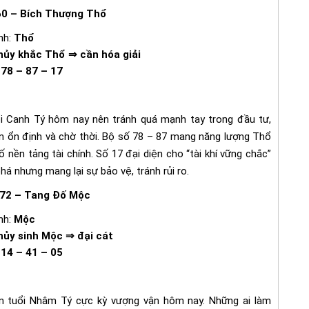
60 – Bích Thượng Thổ
nh:
Thổ
hủy khắc Thổ ⇒ cần hóa giải
78 – 87 – 17
ổi Canh Tý hôm nay nên tránh quá mạnh tay trong đầu tư,
n ổn định và chờ thời. Bộ số 78 – 87 mang năng lượng Thổ
 nền tảng tài chính. Số 17 đại diện cho “tài khí vững chắc”
há nhưng mang lại sự bảo vệ, tránh rủi ro.
72 – Tang Đố Mộc
nh:
Mộc
hủy sinh Mộc ⇒ đại cát
:
14 – 41 – 05
 tuổi Nhâm Tý cực kỳ vượng vận hôm nay. Những ai làm