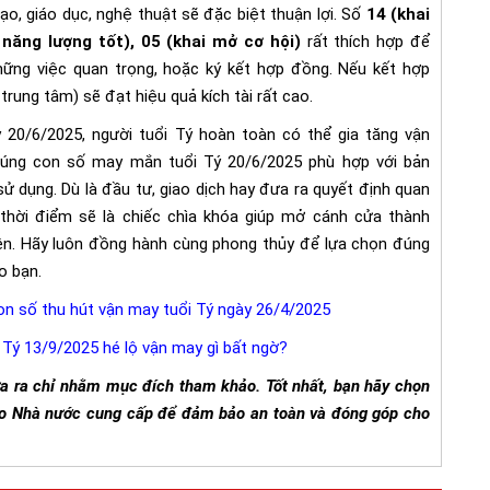
tạo, giáo dục, nghệ thuật sẽ đặc biệt thuận lợi. Số
14 (khai
 năng lượng tốt), 05 (khai mở cơ hội)
rất thích hợp để
những việc quan trọng, hoặc ký kết hợp đồng. Nếu kết hợp
rung tâm) sẽ đạt hiệu quả kích tài rất cao.
y 20/6/2025, người tuổi Tý hoàn toàn có thể gia tăng vận
úng con số may mắn tuổi Tý 20/6/2025 phù hợp với bản
 dụng. Dù là đầu tư, giao dịch hay đưa ra quyết định quan
thời điểm sẽ là chiếc chìa khóa giúp mở cánh cửa thành
 yên. Hãy luôn đồng hành cùng phong thủy để lựa chọn đúng
o bạn.
con số thu hút vận may tuổi Tý ngày 26/4/2025
i Tý 13/9/2025 hé lộ vận may gì bất ngờ?
ưa ra chỉ nhằm mục đích tham khảo. Tốt nhất, bạn hãy chọn
 do Nhà nước cung cấp để đảm bảo an toàn và đóng góp cho