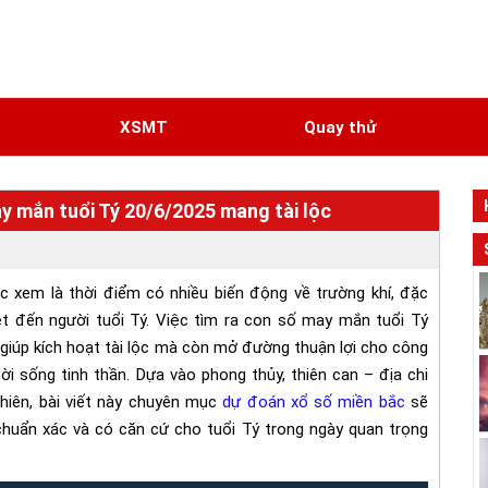
N
XSMT
Quay thử
y mắn tuổi Tý 20/6/2025 mang tài lộc
 xem là thời điểm có nhiều biến động về trường khí, đặc
ệt đến người tuổi Tý. Việc tìm ra con số may mắn tuổi Tý
giúp kích hoạt tài lộc mà còn mở đường thuận lợi cho công
ời sống tinh thần. Dựa vào phong thủy, thiên can – địa chi
nhiên, bài viết này chuyên mục
dự đoán xổ số miền bắc
sẽ
chuẩn xác và có căn cứ cho tuổi Tý trong ngày quan trọng