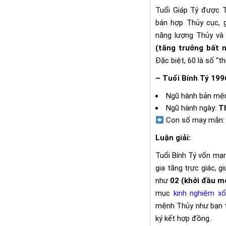
Tuổi Giáp Tý được T
bán hợp Thủy cục, 
năng lượng Thủy v
(tăng trưởng bất 
Đặc biệt, 60 là số “t
– Tuổi Bính Tý 199
Ngũ hành bản mệ
Ngũ hành ngày:
T
Con số may mắn:
Luận giải:
Tuổi Bính Tý vốn mạ
gia tăng trực giác, g
như
02 (khởi đầu mớ
mục
kinh nghiệm x
mệnh Thủy như bạn t
ký kết hợp đồng.