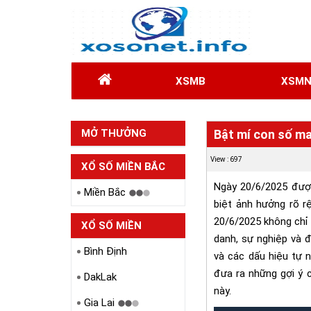
XSMB
XSM
MỞ THƯỞNG
Bật mí con số ma
HÔM QUA
View : 697
XỔ SỐ MIỀN BẮC
Ngày 20/6/2025 được
Miền Bắc
biệt ảnh hưởng rõ r
20/6/2025 không chỉ 
XỔ SỐ MIỀN
danh, sự nghiệp và đ
TRUNG
Bình Định
và các dấu hiệu tự 
đưa ra những gợi ý 
DakLak
này.
Gia Lai