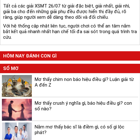
Tất cả các giải XSMT 26/07 từ giải đặc biệt, giải nhất, giải nhì,
giải ba cho đến những giải phụ đều được hiển thị đầy đủ, rõ
ràng, giúp người xem dễ dàng theo dõi và đối chiếu.
Với hệ thống cập nhật liên tục, người chơi có thể an tâm nắm
bắt kết quả nhanh nhất hạn chế tối đa sai sót trong quá trình tra
cứu.
HÔM NAY ĐÁNH CON GÌ
SỔ MƠ
Mơ thấy chim non báo hiệu điều gì? Luận giải từ
A đến Z
Mơ thấy crush ý nghĩa gì, báo hiệu điều gì? con
số nào?
Nằm mơ thấy bác sĩ là điềm gì, có số gì lộc
phát?