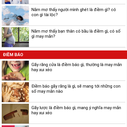
Nằm mơ thấy người mình ghét là điềm gì? có
con gì tài lộc?
Nằm mơ thấy bạn thân có bầu là điềm gì, có số
gì may mắn?
ĐIỀM BÁO
Gãy răng cửa là điềm báo gì, thường là may mắn
hay xui xẻo
Điềm báo gãy răng là gì, sẽ mang tới những con
số may mắn nào
Gãy lược là điềm báo gì, mang ý nghĩa may mắn
hay xui xẻo