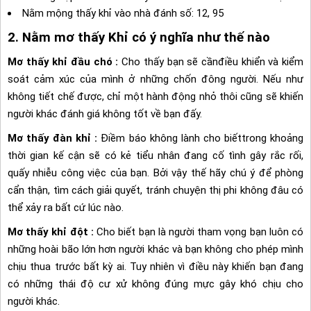
Nằm mộng thấy khỉ vào nhà đánh số: 12, 95
2. Nằm mơ thấy Khỉ có ý nghĩa như thế nào
Mơ thấy khỉ đầu chó :
Cho thấy bạn sẽ cầnđiều khiển và kiểm
soát cảm xúc của mình ở những chốn đông người. Nếu như
không tiết chế được, chỉ một hành động nhỏ thôi cũng sẽ khiến
người khác đánh giá không tốt về bạn đấy.
Mơ thấy đàn khỉ :
Điềm báo không lành cho biếttrong khoảng
thời gian kế cận sẽ có kẻ tiểu nhân đang cố tình gây rắc rối,
quấy nhiễu công việc của bạn. Bởi vậy thế hãy chú ý để phòng
cẩn thận, tìm cách giải quyết, tránh chuyện thị phi không đâu có
thể xảy ra bất cứ lúc nào.
Mơ thấy khỉ đột :
Cho biết bạn là người tham vọng bạn luôn có
những hoài bão lớn hơn người khác và bạn không cho phép mình
chịu thua trước bất kỳ ai. Tuy nhiên vì điều này khiến bạn đang
có những thái độ cư xử không đúng mực gây khó chịu cho
người khác.