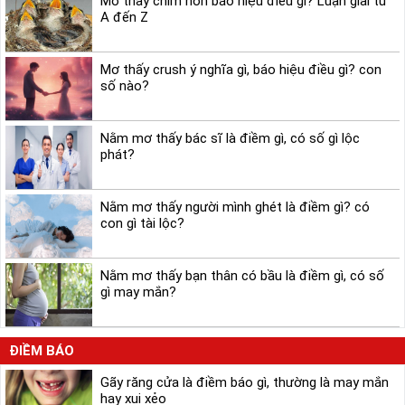
Mơ thấy chim non báo hiệu điều gì? Luận giải từ
A đến Z
Mơ thấy crush ý nghĩa gì, báo hiệu điều gì? con
số nào?
Nằm mơ thấy bác sĩ là điềm gì, có số gì lộc
phát?
Nằm mơ thấy người mình ghét là điềm gì? có
con gì tài lộc?
Nằm mơ thấy bạn thân có bầu là điềm gì, có số
gì may mắn?
ĐIỀM BÁO
Gãy răng cửa là điềm báo gì, thường là may mắn
hay xui xẻo