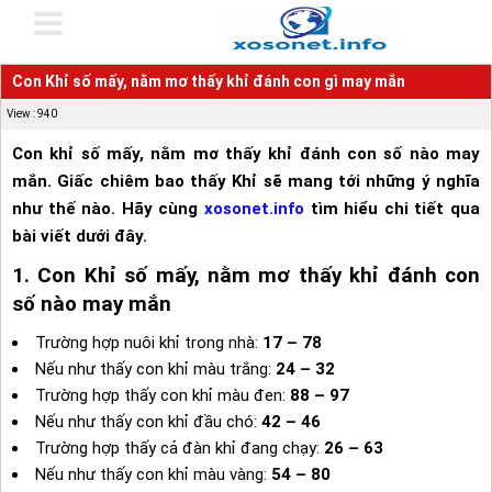
Con Khỉ số mấy, nằm mơ thấy khỉ đánh con gì may mắn
View : 940
Con khỉ số mấy, nằm mơ thấy khỉ đánh con số nào may
mắn. Giấc chiêm bao thấy Khỉ sẽ mang tới những ý nghĩa
như thế nào. Hãy cùng
xosonet.info
tìm hiểu chi tiết qua
bài viết dưới đây.
1. Con Khỉ số mấy, nằm mơ thấy khỉ đánh con
số nào may mắn
Trường hợp nuôi khỉ trong nhà:
17 – 78
Nếu như thấy con khỉ màu trắng:
24 – 32
Trường hợp thấy con khỉ màu đen:
88 – 97
Nếu như thấy con khỉ đầu chó:
42 – 46
Trường hợp thấy cả đàn khỉ đang chạy:
26 – 63
Nếu như thấy con khỉ màu vàng:
54 – 80