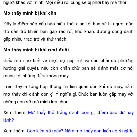
người khác với mình. Mọi điều rồi cũng sẽ bị phơi bày mà thôi.
Mơ thấy mình bị khỉ cắn
Đây là điềm báo xấu báo hiệu thời gian tới bạn sẽ bị người nào
đó cản trở khiến bạn gặp rắc rối, khó khăn, đường công danh
gặp nhiều trắc trở và thử thách.
Mơ thấy mình bị khỉ rượt đuổi
Giấc mơ cho biết về một sự gấp rút và cần phải có phương
hướng giải quyết, nếu còn chần chừ bạn sẽ đánh mất cơ hội
mang tới những điều không may.
Trên đây là tổng hợp thông tin liên quan con khỉ số mấy, nằm
mơ thấy khỉ đánh con gì. Ý nghĩa gì. Chúc bạn luôn gặp may với
những con số mà mình lựa chọn.
Xem thêm:
Mơ thấy thỏ trắng đánh con gì, điềm báo dữ hay
lành?
Xem thêm:
Con kiến số mấy? Nằm mơ thấy con kiến có ý nghĩa