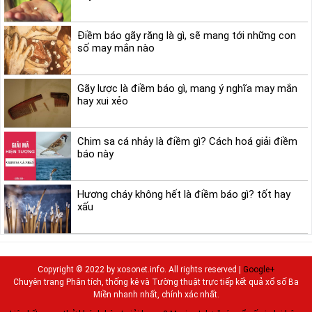
Điềm báo gãy răng là gì, sẽ mang tới những con
số may mắn nào
Gãy lược là điềm báo gì, mang ý nghĩa may mắn
hay xui xẻo
Chim sa cá nhảy là điềm gì? Cách hoá giải điềm
báo này
Hương cháy không hết là điềm báo gì? tốt hay
xấu
Copyright © 2022 by xosonet.info. All rights reserved |
Google+
Chuyên trang Phân tích, thống kê và Tường thuật trực tiếp kết quả xổ số Ba
Miền nhanh nhất, chính xác nhất.