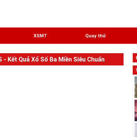
N
XSMT
Quay thử
 - Kết Quả Xổ Số Ba Miền Siêu Chuẩn