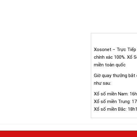
Xosonet – Trực Tiếp
chính xác 100%. Xổ S
miền toàn quốc
Giờ quay thưởng bắt 
như sau:
Xổ số miền Nam: 16h
Xổ số miền Trung: 1
Xổ số miền Bắc: 18h