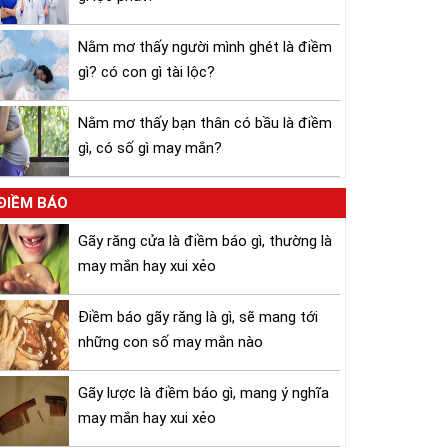
Nằm mơ thấy người mình ghét là điềm
gì? có con gì tài lộc?
Nằm mơ thấy bạn thân có bầu là điềm
gì, có số gì may mắn?
ĐIỀM BÁO
Gãy răng cửa là điềm báo gì, thường là
may mắn hay xui xẻo
Điềm báo gãy răng là gì, sẽ mang tới
những con số may mắn nào
Gãy lược là điềm báo gì, mang ý nghĩa
may mắn hay xui xẻo