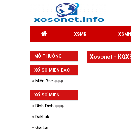
XSMB
XSM
Xosonet - KQXS
MỞ THƯỞNG
HÔM QUA
XỔ SỐ MIỀN BẮC
Miền Bắc
XỔ SỐ MIỀN
TRUNG
Bình Định
DakLak
Gia Lai