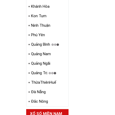
Khánh Hòa
Kon Tum
Ninh Thuận
Phú Yên
Quảng Bình
Quảng Nam
Quảng Ngãi
Quảng Trị
ThừaThiênHuế
Đà Nẵng
Đắc Nông
XỔ SỐ MIỀN NAM