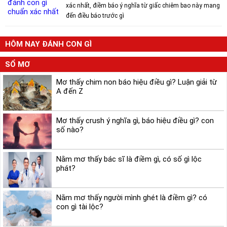
xác nhất, điềm báo ý nghĩa từ giấc chiêm bao này mang
đến điều báo trước gì
HÔM NAY ĐÁNH CON GÌ
SỔ MƠ
Mơ thấy chim non báo hiệu điều gì? Luận giải từ
A đến Z
Mơ thấy crush ý nghĩa gì, báo hiệu điều gì? con
số nào?
Nằm mơ thấy bác sĩ là điềm gì, có số gì lộc
phát?
Nằm mơ thấy người mình ghét là điềm gì? có
con gì tài lộc?