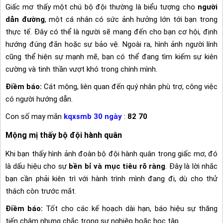
Giấc mơ thấy một chú bộ đội thường là biểu tượng cho
người
dẫn đường
, một cá nhân có sức ảnh hưởng lớn tới bạn trong
thực tế. Đây có thể là người sẽ mang đến cho bạn cơ hội, định
hướng đúng đắn hoặc sự bảo vệ. Ngoài ra, hình ảnh người lính
cũng thể hiện sự mạnh mẽ, bạn có thể đang tìm kiếm sự kiên
cường và tinh thần vượt khó trong chính mình.
Điềm báo:
Cát mộng, liên quan đến quý nhân phù trợ, công việc
có người hướng dẫn.
Con số may mắn
kqxsmb 30 ngày
:
82 70
Mộng mị thấy bộ đội hành quân
Khi bạn thấy hình ảnh đoàn bộ đội hành quân trong giấc mơ, đó
là dấu hiệu cho sự
bền bỉ và mục tiêu rõ ràng
. Đây là lời nhắc
bạn cần phải kiên trì với hành trình mình đang đi, dù cho thử
thách còn trước mắt.
Điềm báo:
Tốt cho các kế hoạch dài hạn, báo hiệu sự thăng
tiến chậm nhưng chắc trong sự nghiệp hoặc học tập.