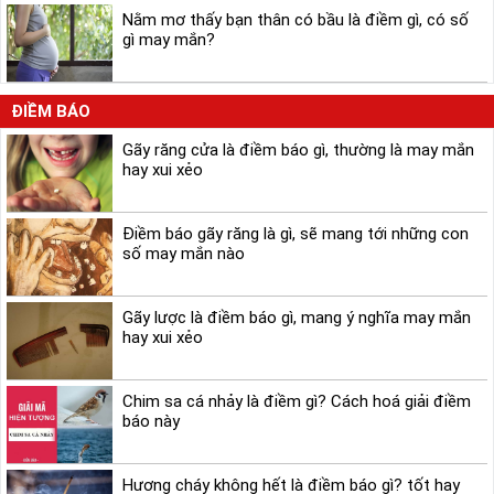
Nằm mơ thấy bạn thân có bầu là điềm gì, có số
gì may mắn?
ĐIỀM BÁO
Gãy răng cửa là điềm báo gì, thường là may mắn
hay xui xẻo
Điềm báo gãy răng là gì, sẽ mang tới những con
số may mắn nào
Gãy lược là điềm báo gì, mang ý nghĩa may mắn
hay xui xẻo
Chim sa cá nhảy là điềm gì? Cách hoá giải điềm
báo này
Hương cháy không hết là điềm báo gì? tốt hay