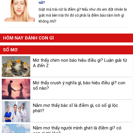
nữ?
Giật má trái nữ là điềm gì? Nếu như chị em đột nhiên bị
giật má bên trái thì đó có phải là điềm báo tâm linh gì
không nhỉ?
HÔM NAY ĐÁNH CON GÌ
SỔ MƠ
Mơ thấy chim non báo hiệu điều gì? Luận giải từ
A đến Z
Mơ thấy crush ý nghĩa gì, báo hiệu điều gì? con
số nào?
Nằm mơ thấy bác sĩ là điềm gì, có số gì lộc
phát?
Nằm mơ thấy người mình ghét là điềm gì? có