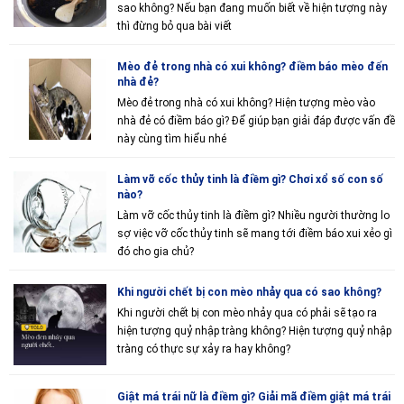
sao không? Nếu bạn đang muốn biết về hiện tượng này
thì đừng bỏ qua bài viết
Mèo đẻ trong nhà có xui không? điềm báo mèo đến
nhà đẻ?
Mèo đẻ trong nhà có xui không? Hiện tượng mèo vào
nhà đẻ có điềm báo gì? Để giúp bạn giải đáp được vấn đề
này cùng tìm hiểu nhé
Làm vỡ cốc thủy tinh là điềm gì? Chơi xổ số con số
nào?
Làm vỡ cốc thủy tinh là điềm gì? Nhiều người thường lo
sợ việc vỡ cốc thủy tinh sẽ mang tới điềm báo xui xẻo gì
đó cho gia chủ?
Khi người chết bị con mèo nhảy qua có sao không?
Khi người chết bị con mèo nhảy qua có phải sẽ tạo ra
hiện tượng quỷ nhập tràng không? Hiện tượng quỷ nhập
tràng có thực sự xảy ra hay không?
Giật má trái nữ là điềm gì? Giải mã điềm giật má trái