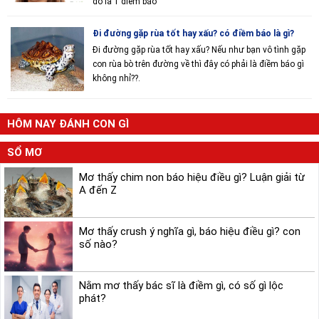
đó là 1 điềm báo
Đi đường gặp rùa tốt hay xấu? có điềm báo là gì?
Đi đường gặp rùa tốt hay xấu? Nếu như bạn vô tình gặp
con rùa bò trên đường về thì đây có phải là điềm báo gì
không nhỉ??.
HÔM NAY ĐÁNH CON GÌ
SỔ MƠ
Mơ thấy chim non báo hiệu điều gì? Luận giải từ
A đến Z
Mơ thấy crush ý nghĩa gì, báo hiệu điều gì? con
số nào?
Nằm mơ thấy bác sĩ là điềm gì, có số gì lộc
phát?