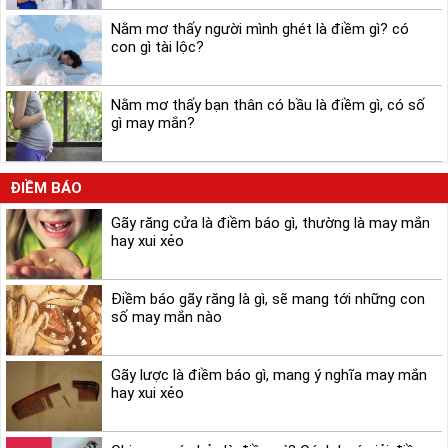
Nằm mơ thấy người mình ghét là điềm gì? có
con gì tài lộc?
Nằm mơ thấy bạn thân có bầu là điềm gì, có số
gì may mắn?
ĐIỀM BÁO
Gãy răng cửa là điềm báo gì, thường là may mắn
hay xui xẻo
Điềm báo gãy răng là gì, sẽ mang tới những con
số may mắn nào
Gãy lược là điềm báo gì, mang ý nghĩa may mắn
hay xui xẻo