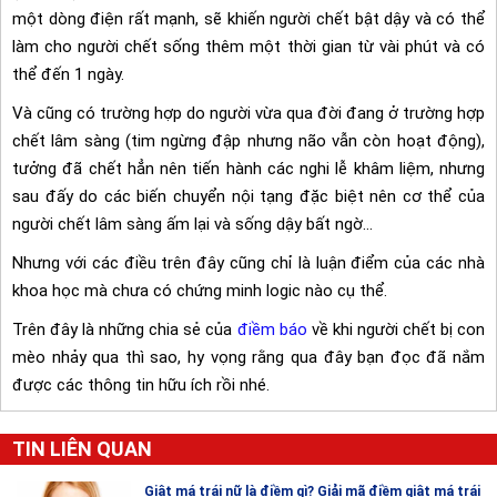
một dòng điện rất mạnh, sẽ khiến người chết bật dậy và có thể
làm cho người chết sống thêm một thời gian từ vài phút và có
thể đến 1 ngày.
Và cũng có trường hợp do người vừa qua đời đang ở trường hợp
chết lâm sàng (tim ngừng đập nhưng não vẫn còn hoạt động),
tưởng đã chết hẳn nên tiến hành các nghi lễ khâm liệm, nhưng
sau đấy do các biến chuyển nội tạng đặc biệt nên cơ thể của
người chết lâm sàng ấm lại và sống dậy bất ngờ…
Nhưng với các điều trên đây cũng chỉ là luận điểm của các nhà
khoa học mà chưa có chứng minh logic nào cụ thể.
Trên đây là những chia sẻ của
điềm báo
về khi người chết bị con
mèo nhảy qua thì sao, hy vọng rằng qua đây bạn đọc đã nắm
được các thông tin hữu ích rồi nhé.
TIN LIÊN QUAN
Giật má trái nữ là điềm gì? Giải mã điềm giật má trái