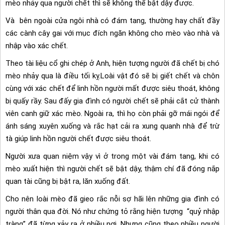
mèo nhảy qua người chết thì sẽ không thể bật dậy được.
Và bên ngoài cửa ngôi nhà có đám tang, thường hay chất đầy
các cành cây gai với mục đích ngăn không cho mèo vào nhà và
nhập vào xác chết.
Theo tài liệu cổ ghi chép ở Anh, hiện tượng người đã chết bị chó
mèo nhảy qua là điều tối kỵ.Loài vật đó sẽ bị giết chết và chôn
cùng với xác chết để linh hồn người mất được siêu thoát, không
bị quấy rầy. Sau đấy gia đình có người chết sẽ phải cắt cử thành
viên canh giữ xác mèo. Ngoài ra, thì họ còn phải gỡ mái ngói để
ánh sáng xuyên xuống và rắc hạt cải ra xung quanh nhà để trừ
tà giúp linh hồn người chết được siêu thoát.
Người xưa quan niệm vậy vì ở trong một vài đám tang, khi có
mèo xuất hiện thì người chết sẽ bật dậy, thậm chí đã đóng nắp
quan tài cũng bị bật ra, lăn xuống đất.
Cho nên loài mèo đã gieo rắc nỗi sợ hãi lên những gia đình có
người thân qua đời. Nó như chứng tỏ rằng hiện tượng “quỷ nhập
tràng” đã từng xảy ra ở nhiều nơi. Nhưng cũng theo nhiều người