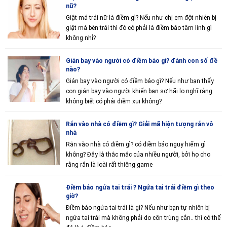
nữ?
Giật má trái nữ là điềm gì? Nếu như chị em đột nhiên bị
giật má bên trái thì đó có phải là điềm báo tâm linh gì
không nhỉ?
Gián bay vào người có điềm báo gì? đánh con số đề
nào?
Gián bay vào người có điềm báo gì? Nếu như bạn thấy
con gián bay vào người khiến bạn sợ hãi lo nghĩ rằng
không biết có phải điềm xui không?
Rắn vào nhà có điềm gì? Giải mã hiện tượng rắn vô
nhà
Rắn vào nhà có điềm gì? có điềm báo nguy hiểm gì
không? Đây là thắc mắc của nhiều người, bởi họ cho
rằng rắn là loài rất thiêng game
Điềm báo ngứa tai trái ? Ngứa tai trái điềm gì theo
giờ?
Điềm báo ngứa tai trái là gì? Nếu như bạn tự nhiên bị
ngứa tai trái mà không phải do côn trùng cắn.. thì có thể