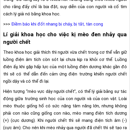
cho rằng đấy chỉ là bịa đặt, suy diễn của con người và cố tìm
cách lý giải nó bằng khoa học.
>>>
Điềm báo khi đốt nhang bị cháy, bị tắt, tàn cong
Lí giải khoa học cho việc kị mèo đen nhảy qua
người chết
Theo khoa học giải thích thì người vừa chết trong cơ thể vẫn giữ
luồng điện âm tích còn sót lại chưa kịp ra khỏi cơ thể. Luồng
điện ấy, khi gặp hấp lực của một luồng điện dương khác gần đó
thì sẽ có thể dẫn đến cảm ứng điện trường khiến người chết
ngồi dậy và có thể đi lại.
Hiện tượng “mèo vực dậy người chết”, có thể lý giải bằng sự tác
động giữa trường sinh học của con người và của con vật. Loài
mèo thuộc giống hổ có sức nặng tâm năng lớn, nhưng không
phải con nào cũng giống con nào, mèo mang điện tích dương
(+) (cực dương). Khi người chết thì sẽ mang điện tích âm (-)
(cực âm). Cho nên khi mèo nhảy qua người đã chết thì sẽ tạo ra