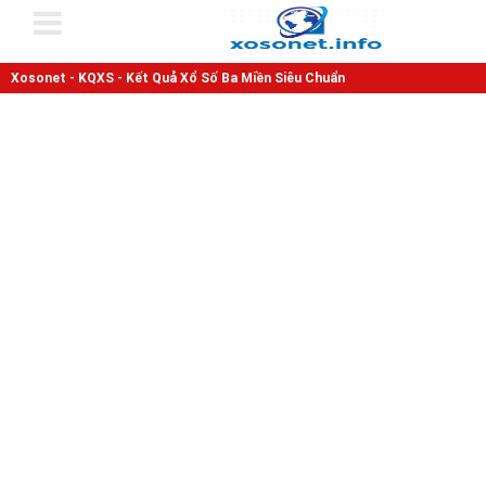
Xosonet - KQXS - Kết Quả Xổ Số Ba Miền Siêu Chuẩn