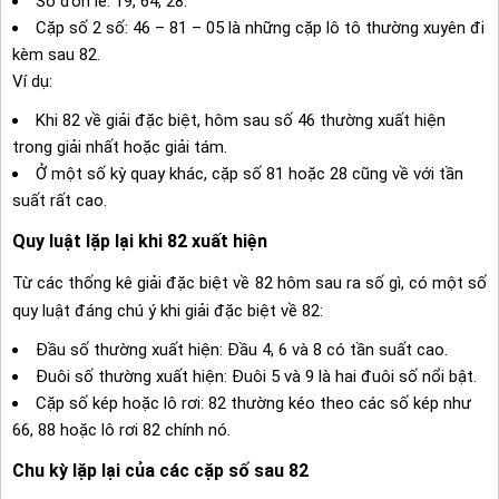
Số đơn lẻ: 19, 64, 28.
Cặp số 2 số: 46 – 81 – 05 là những cặp lô tô thường xuyên đi
kèm sau 82.
Ví dụ:
Khi 82 về giải đặc biệt, hôm sau số 46 thường xuất hiện
trong giải nhất hoặc giải tám.
Ở một số kỳ quay khác, cặp số 81 hoặc 28 cũng về với tần
suất rất cao.
Quy luật lặp lại khi 82 xuất hiện
Từ các thống kê giải đặc biệt về 82 hôm sau ra số gì, có một số
quy luật đáng chú ý khi giải đặc biệt về 82:
Đầu số thường xuất hiện: Đầu 4, 6 và 8 có tần suất cao.
Đuôi số thường xuất hiện: Đuôi 5 và 9 là hai đuôi số nổi bật.
Cặp số kép hoặc lô rơi: 82 thường kéo theo các số kép như
66, 88 hoặc lô rơi 82 chính nó.
Chu kỳ lặp lại của các cặp số sau 82