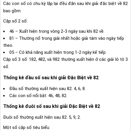
Các con số có chu kỳ lặp lại đều đặn sau khi giải đặc biệt về 82
bao gồm:
Cặp số 2 số:
46 – Xuất hiện trong vòng 2-3 ngày sau khi 82 về.
81 – Thường nổ trong giải nhất hoặc giải tám vào ngày tiếp
theo.
05 – Có khả năng xuất hiện trong 1-2 ngày kế tiếp.
Cặp số 3 số: 182, 482, và 982 thường xuất hiện ở các giải lô tô 3
số.
Thống kê đầu số sau khi giải Đặc Biệt về 82
Đầu số thường xuất hiện sau 82: 4, 6, 8.
Các con số nổi bật: 46, 48, 82.
Thống kê đuôi số sau khi giải Đặc Biệt về 82
Đuôi số thường xuất hiện sau 82: 5, 9, 2.
Một số cặp số tiêu biểu: